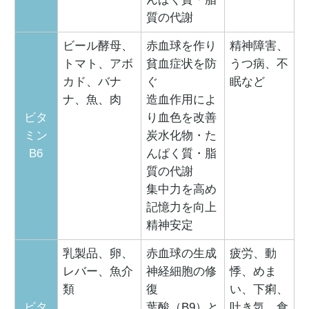
質の代謝
ビール酵母、
赤血球を作り
精神障害、
トマト、アボ
貧血症状を防
うつ病、不
カド、バナ
ぐ
眠など
ナ、魚、肉
造血作用によ
ビタ
り血色を改善
ミン
炭水化物・た
B6
んぱく質・脂
質の代謝
集中力を高め
記憶力を向上
精神安定
乳製品、卵、
赤血球の生成
疲労、動
レバー、魚介
神経細胞の修
悸、めま
類
復
い、下痢、
ビタ
葉酸（B9）と
吐き気、食