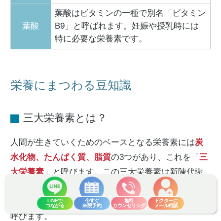
葉酸はビタミンの一種で別名「ビタミン
葉酸
B9」と呼ばれます。妊娠や授乳時には
特に必要な栄養素です。
栄養にまつわる豆知識
三大栄養素とは？
人間が生きていくためのベースとなる栄養素には
炭
水化物、たんぱく質、脂質
の3つがあり、これを「
三
大栄養素
」と呼びます。この三大栄養素は新陳代謝
や健康保持に重要な役割を果たしており、これに
ビ
タミン、ミネラル
を加えたものを「
五大栄養素
」と
LINEで
今すぐ
無料
ドクターに
つながる
来院予約
カウンセリング
メール相談
呼びます。