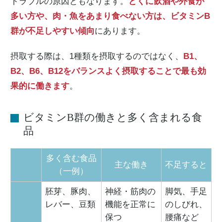
トラブルの原因ともなります。
とくに飲酒や外食が
多い方や、肉・魚をあまり食べない方は、ビタミンB
群が不足しやすい傾向
にあります。
摂取する際は、1種類を摂取するのではなく、
B1、
B2、B6、B12をバランスよく摂取することで最も効
果的に働きます
。
ビタミンB群の働きと多く含まれる食
品
多く含む食品
主な働き
不足すると
（一例）
胚芽、豚肉、
神経・筋肉の
脚気、手足
レバー、豆類
機能を正常に
のしびれ、
保つ
腰痛など