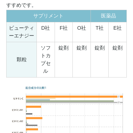
すすめです。
サプリメント
医薬品
ビューティ
D社
F社
O社
T社
E社
ーエナジー
ソフ
錠剤
錠剤
錠剤
錠剤
トカ
顆粒
プセ
ル