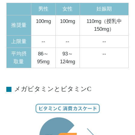
男性
女性
妊娠期
100mg
100mg
110mg（授乳中
推奨量
150mg）
上限量
--
--
--
平均摂
86～
93～
--
取量
95mg
124mg
メガビタミンとビタミンC