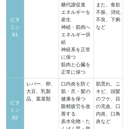
糖代謝促進
また、食欲
エネルギーを
不振、消化
ビタ
産生
不良、下痢
ミン
神経・筋肉へ
など
B1
エネルギー供
給
神経系を正常
に保つ
筋肉と心臓を
正常に保つ
レバー、卵、
口内炎を防ぐ
肌荒れ、ニ
大豆、乳製
肌・爪・髪の
キビ、頭髪
品、葉菜類
健康を保つ
のフケ、目
ビタ
眼精疲労を改
の充血、口
ミン
善する
内炎、口角
B2
炭水化物・た
炎など
んぱく質・脂