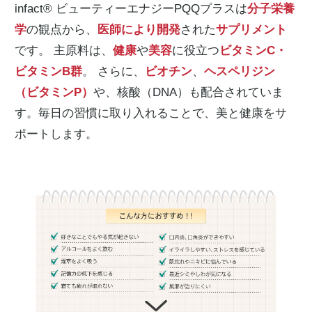
infact® ビューティーエナジーPQQプラスは
分子栄養
学
の観点から、
医師により開発
された
サプリメント
です。 主原料は、
健康
や
美容
に役立つ
ビタミンC・
ビタミンB群
。 さらに、
ビオチン
、
ヘスペリジン
（ビタミンP）
や、核酸（DNA）も配合されていま
す。毎日の習慣に取り入れることで、美と健康をサ
ポートします。