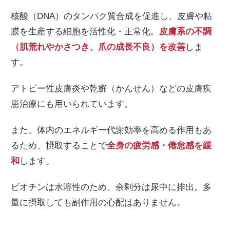
核酸（DNA）のタンパク質合成を促進し、皮膚や粘
膜を生産する細胞を活性化・正常化。
皮膚系の不調
（肌荒れやかさつき、爪の成長不良）を改善
しま
す。
アトピー性皮膚炎や乾癬（かんせん）などの皮膚疾
患治療にも用いられています。
また、体内のエネルギー代謝効率を高める作用もあ
るため、摂取することで
全身の疲労感・倦怠感を緩
和
します。
ビオチンは水溶性のため、余剰分は尿中に排出。多
量に摂取しても副作用の心配はありません。