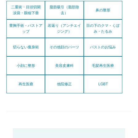
二重術・目頭切開
脂肪吸引（脂肪除
鼻の整形
涙袋・眼瞼下垂
去）
豊胸手術・バストア
若返り（アンチエイ
目の下のクマ・くぼ
ップ
ジング）
み・たるみ
切らない痩身術
その他顔のパーツ
バストのお悩み
小顔に整形
美容皮膚科
毛髪再生医療
再生医療
他院修正
LGBT