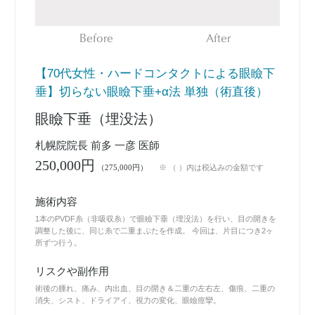
Before
After
【70代女性・ハードコンタクトによる眼瞼下
垂】切らない眼瞼下垂+α法 単独（術直後）
眼瞼下垂（埋没法）
札幌院院長 前多 一彦 医師
250,000円
（275,000円）
※ （ ）内は税込みの金額です
施術内容
1本のPVDF糸（非吸収糸）で眼瞼下垂（埋没法）を行い、目の開きを
調整した後に、同じ糸で二重まぶたを作成。 今回は、片目につき2ヶ
所ずつ行う。
リスクや副作用
術後の腫れ、痛み、内出血、目の開き＆二重の左右左、傷痕、二重の
消失、シスト、ドライアイ、視力の変化、眼瞼痙攣。