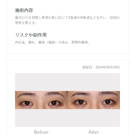
施術内容
蒙古ひだを切開し希望の形に応じてZ形成やW形成などを行い、目頭の
形状を変える。
リスクや副作用
内出血、腫れ、瘢痕（傷跡）の赤み、肥厚性瘢痕。
登録日：2024年09月30日
Before
After