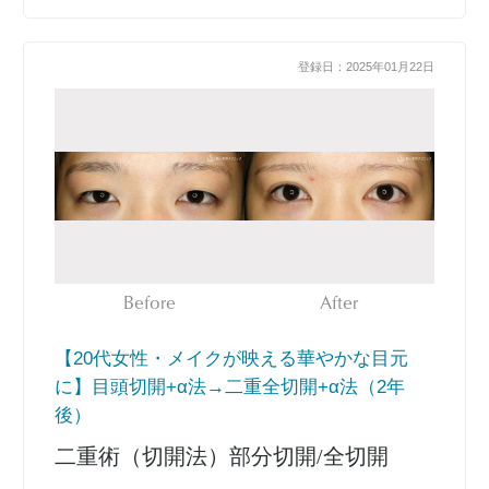
登録日：2025年01月22日
Before
After
【20代女性・メイクが映える華やかな目元
に】目頭切開+α法→二重全切開+α法（2年
後）
二重術（切開法）部分切開/全切開