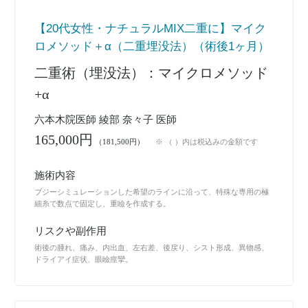
【20代女性・ナチュラルMIX二重に】マイク
ロメソッド＋α（二重埋没法）（術後1ヶ月）
二重術（埋没法）：マイクロメソッド
+α
六本木院医師 綾部 奈々子 医師
165,000円
（181,500円）
※ （ ）内は税込みの金額です
施術内容
ブジーシミュレーションした希望のラインに沿って、特殊な専用の極
細糸で数点で固定し、重瞼を作成する。
リスクや副作用
術後の腫れ、痛み、内出血、左右差、後戻り、シスト形成、異物感、
ドライアイ症状、眼瞼痙攣。