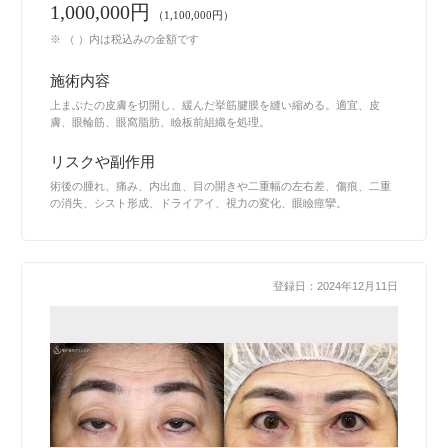
1,000,000円
（1,100,000円）
※ （ ）内は税込みの金額です
施術内容
上まぶたの皮膚を切開し、緩んだ挙筋腱膜を縫い縮める。適宜、皮
膚、眼輪筋、眼窩脂肪、瞼板前組織を処理。
リスクや副作用
術後の腫れ、痛み、内出血、目の開きや二重幅の左右差、傷痕、二重
の消失、シスト形成、ドライアイ、視力の変化、眼瞼痙攣。
登録日：2024年12月11日