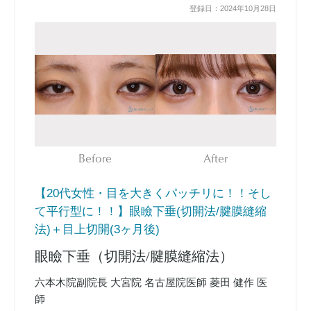
登録日：2024年10月28日
Before
After
【20代女性・目を大きくパッチリに！！そし
て平行型に！！】眼瞼下垂(切開法/腱膜縫縮
法)＋目上切開(3ヶ月後)
眼瞼下垂（切開法/腱膜縫縮法）
六本木院副院長 大宮院 名古屋院医師 菱田 健作 医
師