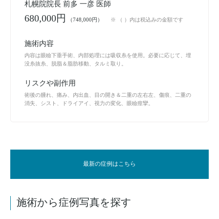
札幌院院長 前多 一彦 医師
680,000円
（748,000円）
※ （ ）内は税込みの金額です
施術内容
内容は眼瞼下垂手術、内部処理には吸収糸を使用。必要に応じて、埋
没糸抜糸、脱脂＆脂肪移動、タルミ取り。
リスクや副作用
術後の腫れ、痛み、内出血、目の開き＆二重の左右左、傷痕、二重の
消失、シスト、ドライアイ、視力の変化、眼瞼痙攣。
最新の症例はこちら
施術から症例写真を探す