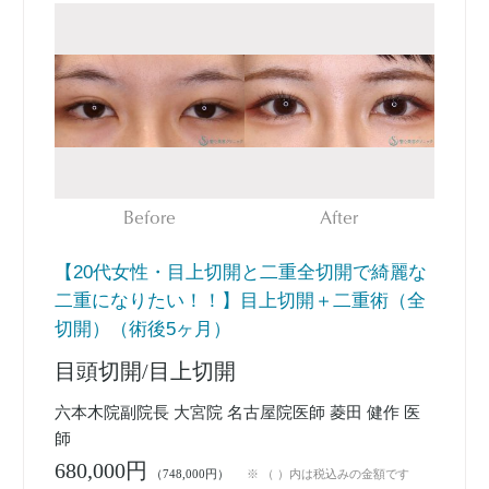
Before
After
【20代女性・目上切開と二重全切開で綺麗な
二重になりたい！！】目上切開＋二重術（全
切開）（術後5ヶ月）
目頭切開/目上切開
六本木院副院長 大宮院 名古屋院医師 菱田 健作 医
師
680,000円
（748,000円）
※ （ ）内は税込みの金額です