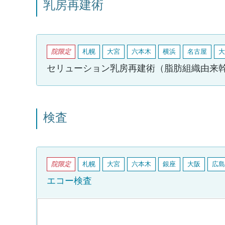
乳房再建術
院限定
札幌
大宮
六本木
横浜
名古屋
大
セリューション乳房再建術（脂肪組織由来
検査
院限定
札幌
大宮
六本木
銀座
大阪
広島
エコー検査