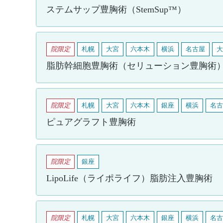
ステムサップ豊胸術（StemSup™）
院限定
札幌
大宮
六本木
横浜
名古屋
大
脂肪幹細胞豊胸術（セリューション豊胸術
院限定
札幌
大宮
六本木
銀座
横浜
名古
ピュアグラフト豊胸術
院限定
銀座
LipoLife（ライポライフ）脂肪注入豊胸術
院限定
札幌
大宮
六本木
銀座
横浜
名古