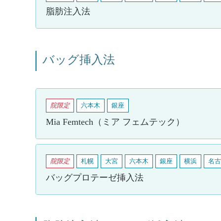
脂肪注入法
バッグ挿入法
院限定
六本木
銀座
Mia Femtech（ミア フェムテック）
院限定
札幌
大宮
六本木
銀座
横浜
名古
バッグプロテーゼ挿入法