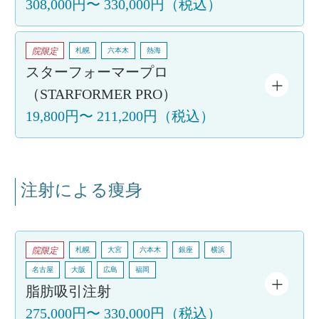
308,000円
〜
330,000円
（税込）
院限定
札幌
六本木
熱海
スターフォーマープロ
（STARFORMER PRO）
19,800円
〜
211,200円
（税込）
注射による痩身
院限定
札幌
大宮
六本木
銀座
横浜
名古屋
大阪
広島
福岡
脂肪吸引注射
275,000円
〜
330,000円
（税込）