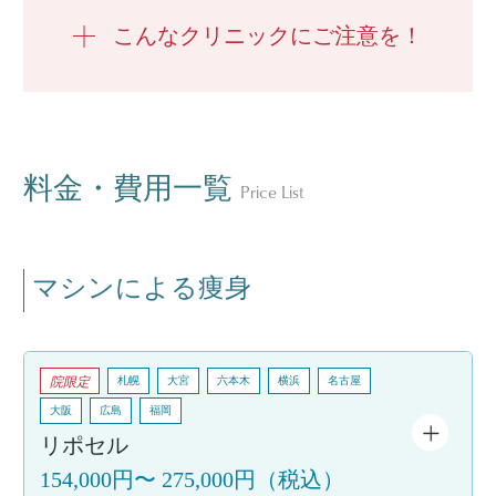
こんなクリニックにご注意を！
料金・費用一覧
Price List
マシンによる痩身
院限定
札幌
大宮
六本木
横浜
名古屋
大阪
広島
福岡
リポセル
154,000円
〜
275,000円
（税込）