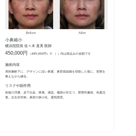
Before
After
小鼻縮小
横浜院院長 佐々木 直美 医師
ベ
450,000円
横浜
（495,000円）
※ （ ）内は税込みの金額です
1,
施術内容
施
局所麻酔下に、デザインに従い鼻翼、鼻腔底組織を切除した後に、形態を
整えながら縫合。
吸引
開を
リスクや副作用
縫合
術後の浮腫、皮下出血、疼痛、感染。傷跡が目立つ、肥厚性瘢痕、色素沈
リ
着。左右非対称。鼻腔の狭小化、通気障害。
術後
瘢痕
害。