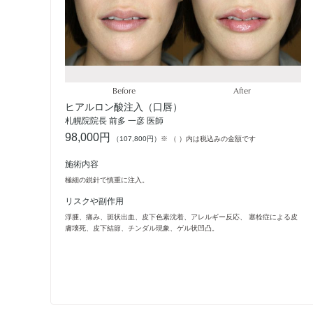
Before
After
ヒアルロン酸注入（口唇）
札幌院院長 前多 一彦 医師
98,000円
（107,800円）
※ （ ）内は税込みの金額です
施術内容
極細の鋭針で慎重に注入。
リスクや副作用
浮腫、痛み、斑状出血、皮下色素沈着、アレルギー反応、 塞栓症による皮
膚壊死、皮下結節、チンダル現象、ゲル状凹凸。