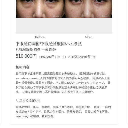
Before
After
下眼瞼切開術/下眼瞼除皺術/ハムラ法
札幌院院長 前多 一彦 医師
510,000円
（561,000円）
※ （ ）内は税込みの金額です
施術内容
睫毛直下で皮膚切開し眼窩脂肪隔膜を剥離挙上。 眼窩脂肪を適量切除、
arcuate expansion外側の脂肪処理で外側の膨らみを改善。 隔膜のみ上顎
骨〜頬骨骨膜に吸収糸で固定。その際にSOOFにかけてリフトアップ。 外
反予防を兼ねて非吸収糸で外側骨膜固定も併用し眼輪筋を重ねて涙袋形
成。 皮膚を適量切除し高性能極細PVDF糸で丁寧に皮膚縫合。
リスクや副作用
術後の浮腫、痛み、内出血、結膜出血＆浮腫、眼瞼外反症。 傷痕、一時的
な流涙orドライアイ、目尻の引き攣れ、異常知覚症。 目袋の残存＆再発、
tear troughの増強、色素沈着。