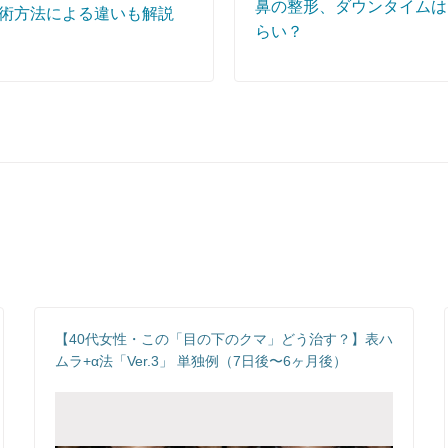
鼻の整形、ダウンタイムは
術方法による違いも解説
らい？
【40代女性・この「目の下のクマ」どう治す？】表ハ
ムラ+α法「Ver.3」 単独例（7日後〜6ヶ月後）