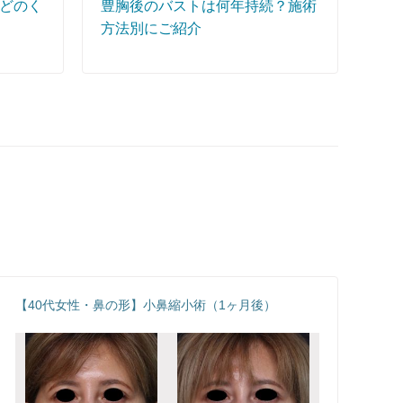
どのく
豊胸後のバストは何年持続？施術
方法別にご紹介
【40代女性・鼻の形】小鼻縮小術（1ヶ月後）
【
腿