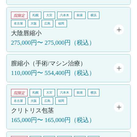
院限定
札幌
大宮
六本木
銀座
横浜
名古屋
大阪
広島
福岡
大陰唇縮小
275,000円
〜
275,000円
（税込）
膣縮小（手術/マシン治療）
110,000円
〜
554,400円
（税込）
院限定
札幌
大宮
六本木
銀座
横浜
名古屋
大阪
広島
福岡
クリトリス包茎
165,000円
〜
165,000円
（税込）