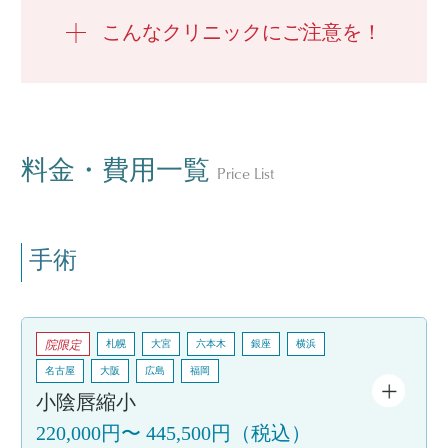
こんなクリニックにご注意を！
料金・費用一覧
Price List
手術
院限定
札幌
大宮
六本木
銀座
横浜
名古屋
大阪
広島
福岡
小陰唇縮小
220,000円
〜
445,500円
（税込）