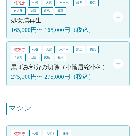
院限定
札幌
大宮
六本木
銀座
横浜
名古屋
大阪
広島
福岡
処女膜再生
165,000円
〜
165,000円
（税込）
院限定
札幌
大宮
六本木
銀座
横浜
名古屋
大阪
広島
福岡
黒ずみ部分の切除（小陰唇縮小術）
275,000円
〜
275,000円
（税込）
マシン
院限定
札幌
六本木
熱海