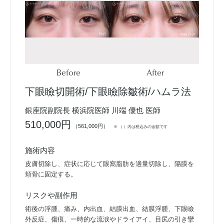
Before
After
下眼瞼切開術/下眼瞼除皺術/ハムラ法
銀座院副院長 横浜院医師 川端 優也 医師
510,000円
（561,000円）
※ （ ）内は税込みの金額です
施術内容
皮膚切除し、症状に応じて眼窩脂肪を適量切除し、隔膜を
頬骨に固定する。
リスクや副作用
術後の浮腫、痛み、内出血、結膜出血、結膜浮腫、下眼瞼
外反症、傷痕、一時的な流涙やドライアイ、目尻の引き攣