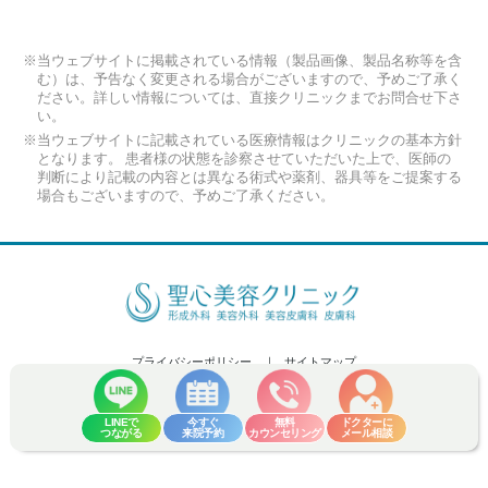
※当ウェブサイトに掲載されている情報（製品画像、製品名称等を含
む）は、予告なく変更される場合がございますので、予めご了承く
ださい。詳しい情報については、直接クリニックまでお問合せ下さ
い。
※当ウェブサイトに記載されている医療情報はクリニックの基本方針
となります。 患者様の状態を診察させていただいた上で、医師の
判断により記載の内容とは異なる術式や薬剤、器具等をご提案する
場合もございますので、予めご了承ください。
プライバシーポリシー
サイトマップ
Copyright (C) 2026 Seishin Plastic and Aesthetic Surgery Clinic Co.,Ltd. All
Rights Reserved.
LINEで
今すぐ
無料
ドクターに
つながる
来院予約
カウンセリング
メール相談