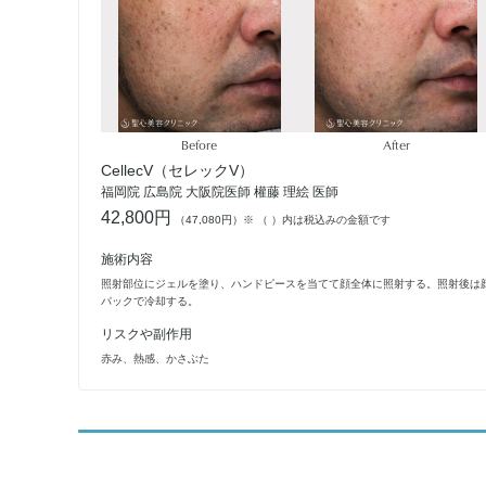
Before
After
CellecV（セレックV）
福岡院 広島院 大阪院医師 權藤 理絵 医師
42,800円
（47,080円）
※ （ ）内は税込みの金額です
施術内容
照射部位にジェルを塗り、ハンドピースを当てて顔全体に照射する。照射後は
パックで冷却する。
リスクや副作用
赤み、熱感、かさぶた