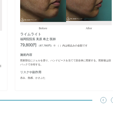
Before
After
ライムライト
福岡院院長 美原 寿之 医師
79,800円
（87,780円）
※ （ ）内は税込みの金額です
施術内容
照射部位にジェルを塗り、ハンドピースを当てて顔全体に照射する。照射後は顔
パックで冷却する。
顔
リスクや副作用
赤み、熱感、かさぶた