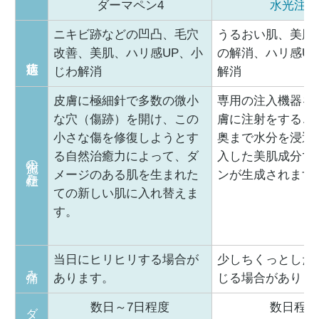
ダーマペン4
水光注射
ニキビ跡などの凹凸、毛穴
うるおい肌、美肌
改善、美肌、ハリ感UP、小
の解消、ハリ感U
じわ解消
解消
皮膚に極細針で多数の微小
専用の注入機器を
な穴（傷跡）を開け、この
膚に注射をするこ
小さな傷を修復しようとす
奥まで水分を浸透
る自然治癒力によって、ダ
入した美肌成分で
施術の仕組み
メージのある肌を生まれた
ンが生成されます
ての新しい肌に入れ替えま
す。
当日にヒリヒリする場合が
少しちくっとした
痛み
あります。
じる場合がありま
数日～7日程度
数日程度