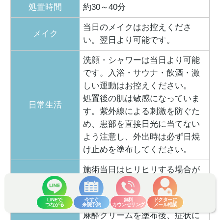
処置時間
約30～40分
当日のメイクはお控えくださ
メイク
い。翌日より可能です。
洗顔・シャワーは当日より可能
です。入浴・サウナ・飲酒・激
しい運動はお控えください。
処置後の肌は敏感になっていま
日常生活
す。紫外線による刺激を防ぐた
め、患部を直接日光に当てない
よう注意し、外出時は必ず日焼
け止めを塗布してください。
施術当日はヒリヒリする場合が
腫れ・赤み
ありますが、すぐに落ち着きま
す。
LINEで
今すぐ
無料
ドクターに
つながる
来院予約
カウンセリング
メール相談
麻酔クリームを塗布後、症状に