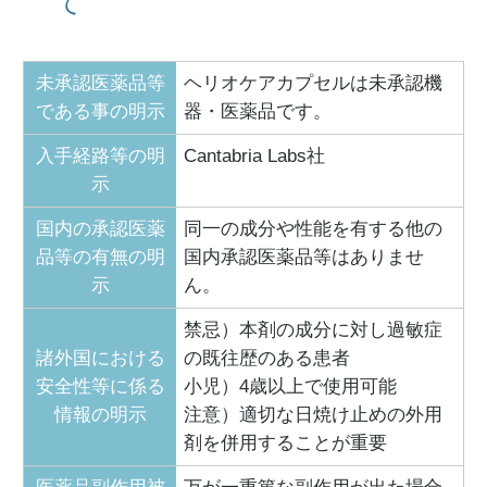
て
未承認医薬品等
ヘリオケアカプセルは未承認機
である事の明示
器・医薬品です。
入手経路等の明
Cantabria Labs社
示
国内の承認医薬
同一の成分や性能を有する他の
品等の有無の明
国内承認医薬品等はありませ
示
ん。
禁忌）本剤の成分に対し過敏症
諸外国における
の既往歴のある患者
安全性等に係る
小児）4歳以上で使用可能
情報の明示
注意）適切な日焼け止めの外用
剤を併用することが重要