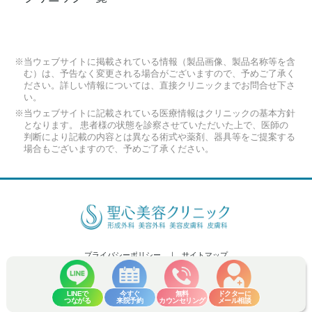
※当ウェブサイトに掲載されている情報（製品画像、製品名称等を含
む）は、予告なく変更される場合がございますので、予めご了承く
ださい。詳しい情報については、直接クリニックまでお問合せ下さ
い。
※当ウェブサイトに記載されている医療情報はクリニックの基本方針
となります。 患者様の状態を診察させていただいた上で、医師の
判断により記載の内容とは異なる術式や薬剤、器具等をご提案する
場合もございますので、予めご了承ください。
プライバシーポリシー
サイトマップ
Copyright (C) 2026 Seishin Plastic and Aesthetic Surgery Clinic Co.,Ltd. All
Rights Reserved.
LINEで
今すぐ
無料
ドクターに
つながる
来院予約
カウンセリング
メール相談