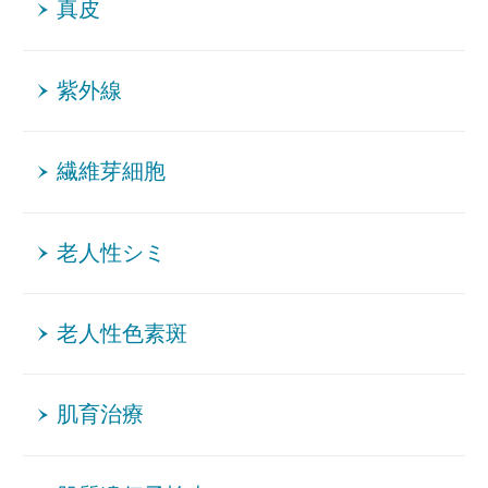
真皮
紫外線
繊維芽細胞
老人性シミ
老人性色素斑
肌育治療