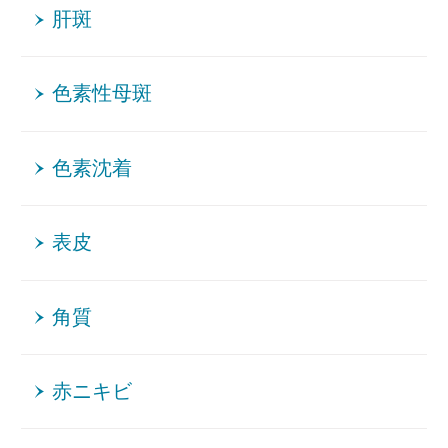
肝斑
色素性母斑
色素沈着
表皮
角質
赤ニキビ