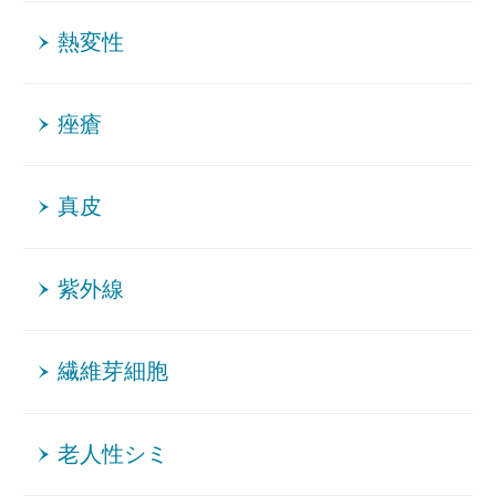
熱変性
痤瘡
真皮
紫外線
繊維芽細胞
老人性シミ