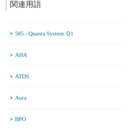
関連用語
585 - Quanta System Ｑ1
AHA
ATDS
Aura
BPO