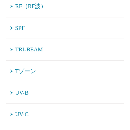
RF（RF波）
SPF
TRI-BEAM
Tゾーン
UV-B
UV-C