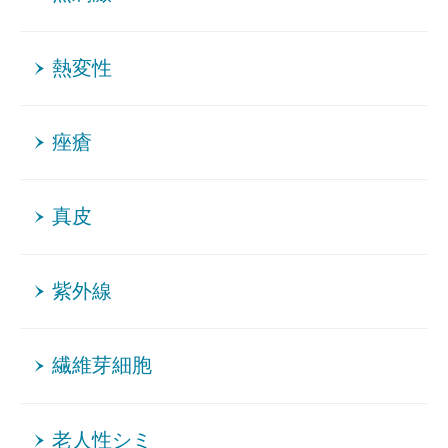
熱変性
痤瘡
真皮
紫外線
繊維芽細胞
老人性シミ