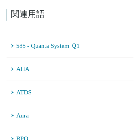
関連用語
585 - Quanta System Ｑ1
AHA
ATDS
Aura
BPO