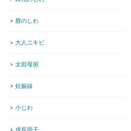
唇のしわ
大人ニキビ
太田母斑
妊娠線
小じわ
成長因子