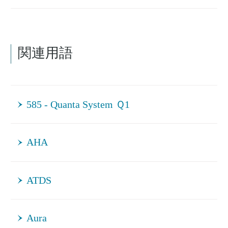
関連用語
585 - Quanta System Ｑ1
AHA
ATDS
Aura