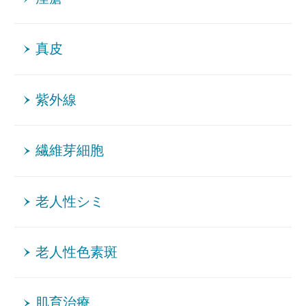
真皮
紫外線
繊維芽細胞
老人性シミ
老人性色素斑
肌育治療