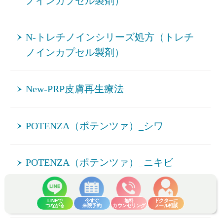
ノインカプセル製剤）
N-トレチノインシリーズ処方（トレチ
ノインカプセル製剤）
New-PRP皮膚再生療法
POTENZA（ポテンツァ）_シワ
POTENZA（ポテンツァ）_ニキビ
POTENZA（ポテンツァ）_ニキビ跡
LINEで
今すぐ
無料
ドクターに
つながる
来院予約
カウンセリング
メール相談