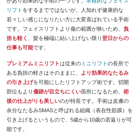
があり効果的な手術の一つです。
本格的なフェイス
リフト
をするまでではないが、人知れず健康的な
若々しい感じになりたい方に大変喜ばれている手術
です。フェイスリフトより傷の範囲が狭いため、
負
担も軽く
、髪を極端に結い上げない限り
翌日からの
仕事も可能
です。
プレミアムミニリフト
は従来の
ミニリフト
の長所で
ある負担の軽さはそのままに、
より効果的なたるみ
の引き上げ
を可能にしたリフトアップ術です。切開
部位もより
傷跡が目立ちにくい
箇所になるため、
術
後の仕上がりも美しい
のが特長です。手術は皮膚の
余分なたるみSMASと呼ばれる組織（表在性筋膜）を
引き上げるというもので、5歳から10歳の若返りが可
能です。