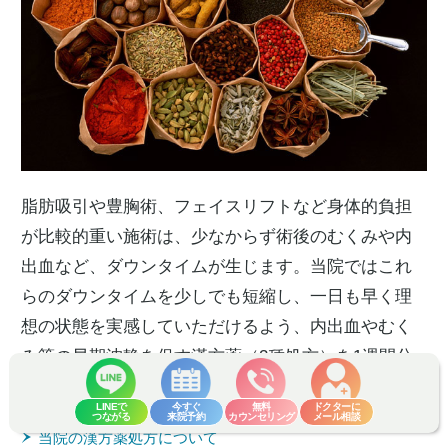
脂肪吸引や豊胸術、フェイスリフトなど身体的負担
が比較的重い施術は、少なからず術後のむくみや内
出血など、ダウンタイムが生じます。当院ではこれ
らのダウンタイムを少しでも短縮し、一日も早く理
想の状態を実感していただけるよう、内出血やむく
み等の早期沈静を促す漢方薬（2種処方）を1週間分
処方しています。
LINEで
今すぐ
無料
ドクターに
つながる
来院予約
カウンセリング
メール相談
当院の漢方薬処方について