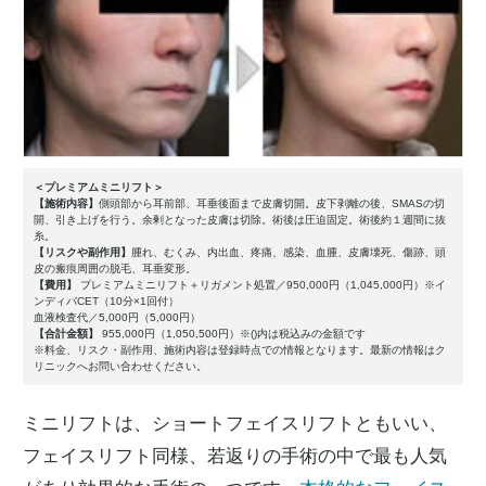
＜プレミアムミニリフト＞
【施術内容】
側頭部から耳前部、耳垂後面まで皮膚切開。皮下剥離の後、SMASの切
開、引き上げを行う。余剰となった皮膚は切除。術後は圧迫固定。術後約１週間に抜
糸。
【リスクや副作用】
腫れ、むくみ、内出血、疼痛、感染、血腫、皮膚壊死、傷跡、頭
皮の瘢痕周囲の脱毛、耳垂変形。
【費用】
プレミアムミニリフト＋リガメント処置／950,000円（1,045,000円）※イ
ンディバCET（10分×1回付）
血液検査代／5,000円（5,000円）
【合計金額】
955,000円（1,050,500円）※()内は税込みの金額です
※料金、リスク・副作用、施術内容は登録時点での情報となります。最新の情報はク
リニックへお問い合わせください。
ミニリフトは、ショートフェイスリフトともいい、
フェイスリフト同様、若返りの手術の中で最も人気