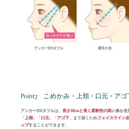
アンカーDXダブル
通常の糸
Point
2
こめかみ・上頬・口元・アゴ
アンカーDXダブルは、
長さ30㎝と長く柔軟性の高い糸
を使
「
上頬
」「
口元
」「
アゴ下
」まで届くため
フェイスライン
ップ
することができます。