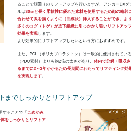
ることで顔回りのリフトアップを行いますが、アンカーDXダ
ルは
30㎝と長く柔軟性に優れた素材を使用するため顔の輪郭
合わせて弧を描くように（曲線状）挿入することができ、よ
多くのコグ（トゲ）が皮下組織に引っかかり強いリフトアッ
効果を実現
します。
より効果的にリフトアップしたいという方におすすめです。
また、PCL（ポリカプロラクトン）は一般的に使用されてい
（PDO素材）よりも約2倍の太さがあり、
体内で分解・吸収さ
るまでに2～3年かかるため長期間にわたってリフティング効
を実現します
。
下までしっかりとリフトアップ
用することで「
こめかみ
」
全体をしっかりとリフトア