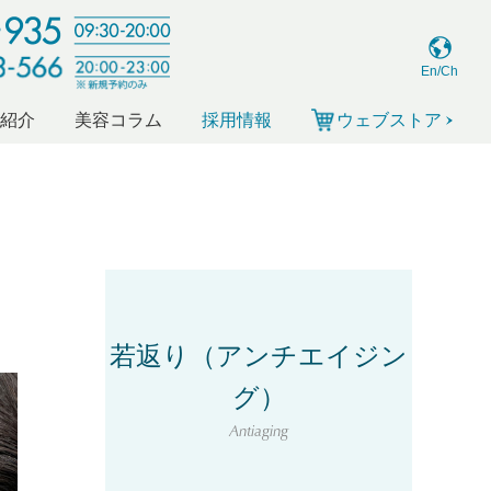
En/Ch
ー紹介
美容コラム
採用情報
ウェブストア
若返り（アンチエイジン
グ）
Antiaging