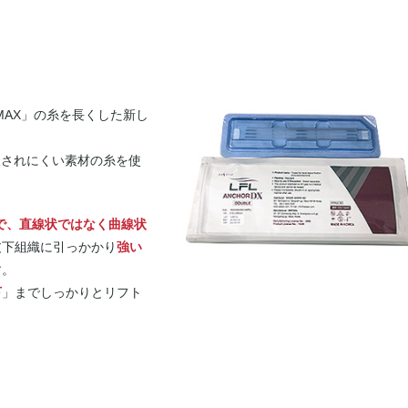
MAX」の糸を長くした新し
収されにくい素材の糸を使
で、直線状ではなく曲線状
皮下組織に引っかかり
強い
す。
下
」までしっかりとリフト