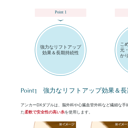
Point 1
こ
強力なリフトアップ
元
効果＆長期持続性
か
Point
1
強力なリフトアップ効果＆長
アンカーDXダブルは、脳外科や心臓血管外科など繊細な手
た
柔軟で安全性の高い糸
を使用します。