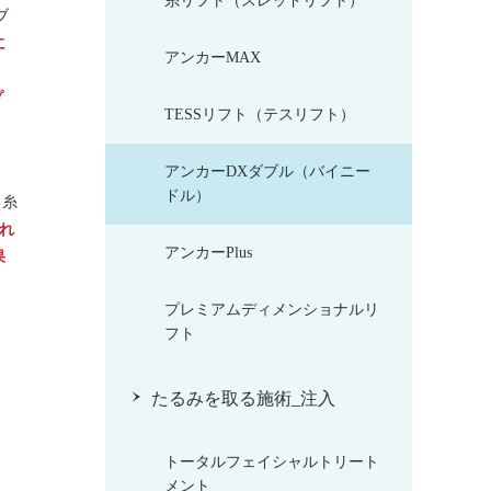
糸リフト（スレッドリフト）
ブ
に
アンカーMAX
り
プ
TESSリフト（テスリフト）
アンカーDXダブル（バイニー
ドル）
る糸
れ
アンカーPlus
果
プレミアムディメンショナルリ
フト
たるみを取る施術_注入
トータルフェイシャルトリート
メント