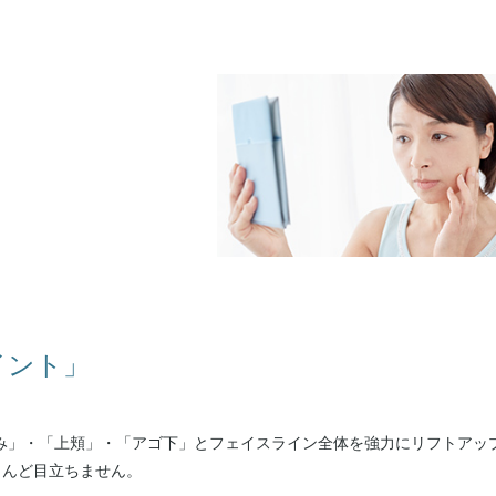
イント」
み」・「上頬」・「アゴ下」とフェイスライン全体を強力にリフトアッ
とんど目立ちません。