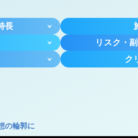
特長
リスク・副
ク
想の輪郭に