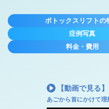
ボトックスリフトの
症例写真
料金・費用
【動画で見る】
あごから首にかけて理