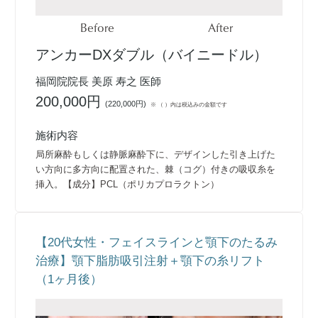
Before
After
アンカーDXダブル（バイニードル）
福岡院院長 美原 寿之 医師
200,000円
(
220,000円
)
※ （ ）内は税込みの金額です
施術内容
局所麻酔もしくは静脈麻酔下に、デザインした引き上げた
い方向に多方向に配置された、棘（コグ）付きの吸収糸を
挿入。【成分】PCL（ポリカプロラクトン）
【20代女性・フェイスラインと顎下のたるみ
治療】顎下脂肪吸引注射＋顎下の糸リフト
（1ヶ月後）