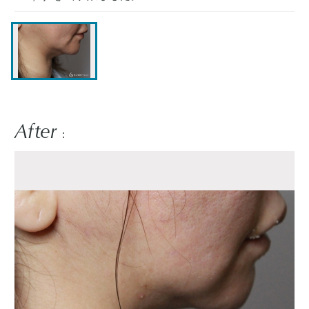
After
: