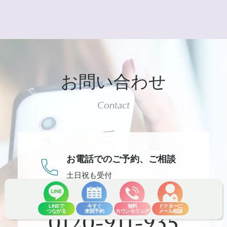
お問い合わせ
Contact
お電話でのご予約、
ご相談
土日祝も受付
LINEで
今すぐ
無料
ドクターに
0120-911-935
つながる
来院予約
カウンセリング
メール相談