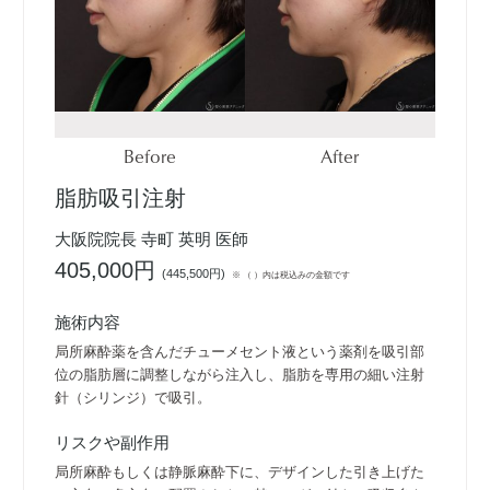
Before
After
脂肪吸引注射
大阪院院長 寺町 英明 医師
405,000円
(
445,500円
)
※ （ ）内は税込みの金額です
施術内容
局所麻酔薬を含んだチューメセント液という薬剤を吸引部
位の脂肪層に調整しながら注入し、脂肪を専用の細い注射
針（シリンジ）で吸引。
リスクや副作用
局所麻酔もしくは静脈麻酔下に、デザインした引き上げた