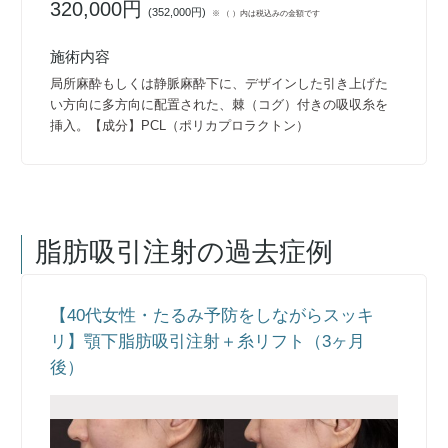
320,000円
(
352,000円
)
※ （ ）内は税込みの金額です
施術内容
局所麻酔もしくは静脈麻酔下に、デザインした引き上げた
い方向に多方向に配置された、棘（コグ）付きの吸収糸を
挿入。【成分】PCL（ポリカプロラクトン）
脂肪吸引注射
の過去症例
【40代女性・たるみ予防をしながらスッキ
リ】顎下脂肪吸引注射＋糸リフト（3ヶ月
後）