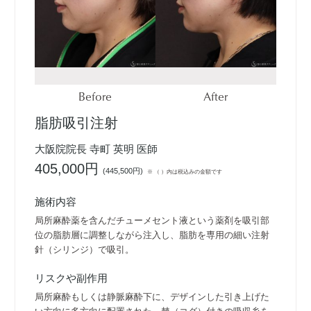
Before
After
脂肪吸引注射
大阪院院長 寺町 英明 医師
405,000円
(
445,500円
)
※ （ ）内は税込みの金額です
施術内容
局所麻酔薬を含んだチューメセント液という薬剤を吸引部
位の脂肪層に調整しながら注入し、脂肪を専用の細い注射
針（シリンジ）で吸引。
リスクや副作用
局所麻酔もしくは静脈麻酔下に、デザインした引き上げた