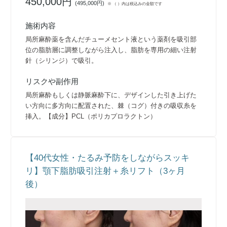
450,000円
(
495,000円
)
※ （ ）内は税込みの金額です
施術内容
局所麻酔薬を含んだチューメセント液という薬剤を吸引部
位の脂肪層に調整しながら注入し、脂肪を専用の細い注射
針（シリンジ）で吸引。
リスクや副作用
局所麻酔もしくは静脈麻酔下に、デザインした引き上げた
い方向に多方向に配置された、棘（コグ）付きの吸収糸を
挿入。【成分】PCL（ポリカプロラクトン）
【40代女性・たるみ予防をしながらスッキ
リ】顎下脂肪吸引注射＋糸リフト（3ヶ月
後）