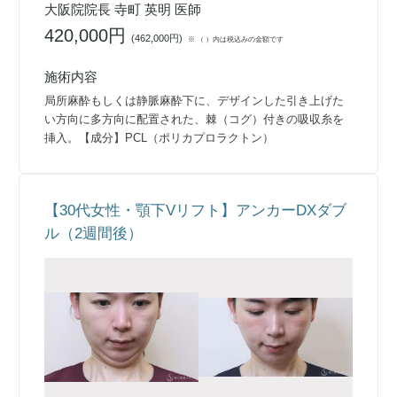
大阪院院長 寺町 英明 医師
420,000円
(
462,000円
)
※ （ ）内は税込みの金額です
施術内容
局所麻酔もしくは静脈麻酔下に、デザインした引き上げた
い方向に多方向に配置された、棘（コグ）付きの吸収糸を
挿入。【成分】PCL（ポリカプロラクトン）
【30代女性・顎下Vリフト】アンカーDXダブ
ル（2週間後）