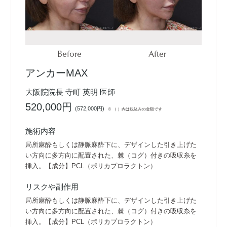
Before
After
アンカーMAX
大阪院院長 寺町 英明 医師
520,000円
(
572,000円
)
※ （ ）内は税込みの金額です
施術内容
局所麻酔もしくは静脈麻酔下に、デザインした引き上げた
い方向に多方向に配置された、棘（コグ）付きの吸収糸を
挿入。【成分】PCL（ポリカプロラクトン）
リスクや副作用
局所麻酔もしくは静脈麻酔下に、デザインした引き上げた
い方向に多方向に配置された、棘（コグ）付きの吸収糸を
挿入。【成分】PCL（ポリカプロラクトン）