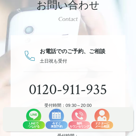
お問い合わせ
Contact
お電話でのご予約、
ご相談
土日祝も受付
0120-911-935
受付時間：09:30～20:00
0120-773-566
夜間
LINEで
今すぐ
無料
ドクターに
つながる
来院予約
カウンセリング
メール相談
受付時間：