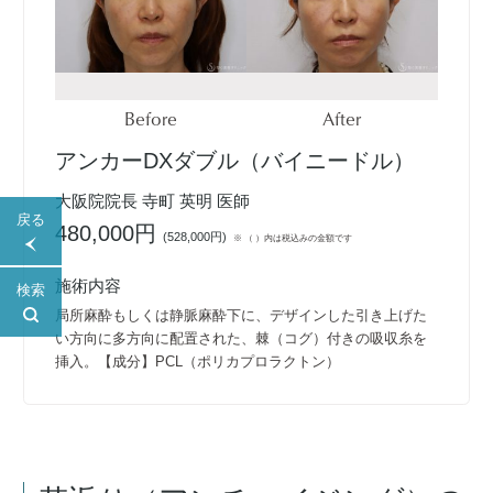
Before
After
アンカーDXダブル（バイニードル）
大阪院院長 寺町 英明 医師
戻る
480,000円
(
528,000円
)
※ （ ）内は税込みの金額です
施術内容
検索
局所麻酔もしくは静脈麻酔下に、デザインした引き上げた
い方向に多方向に配置された、棘（コグ）付きの吸収糸を
挿入。【成分】PCL（ポリカプロラクトン）