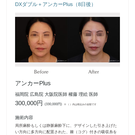
DXダブル＋アンカーPlus（8日後）
Before
After
アンカーPlus
福岡院 広島院 大阪院医師 權藤 理絵 医師
300,000円
(
330,000円
)
※ （ ）内は税込みの金額です
施術内容
局所麻酔もしくは静脈麻酔下に、デザインした引き上げた
い方向に多方向に配置された、棘（コグ）付きの吸収糸を