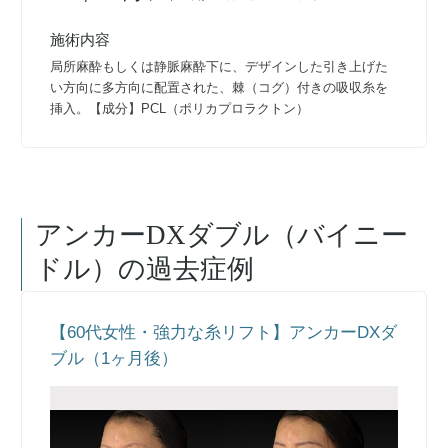
施術内容
局所麻酔もしくは静脈麻酔下に、デザインした引き上げた
い方向に多方向に配置された、棘（コグ）付きの吸収糸を
挿入。【成分】PCL（ポリカプロラクトン）
アンカーDXダブル（バイニー
ドル）
の過去症例
【60代女性・強力な糸リフト】アンカーDXダ
ブル（1ヶ月後）