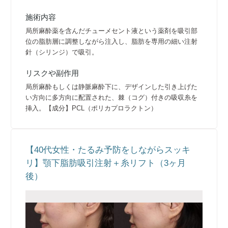
施術内容
局所麻酔薬を含んだチューメセント液という薬剤を吸引部
位の脂肪層に調整しながら注入し、脂肪を専用の細い注射
針（シリンジ）で吸引。
リスクや副作用
局所麻酔もしくは静脈麻酔下に、デザインした引き上げた
い方向に多方向に配置された、棘（コグ）付きの吸収糸を
挿入。【成分】PCL（ポリカプロラクトン）
【40代女性・たるみ予防をしながらスッキ
リ】顎下脂肪吸引注射＋糸リフト（3ヶ月
後）