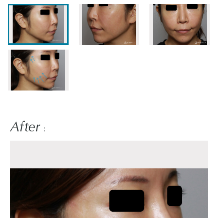
After
: