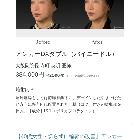
Before
After
アンカーDXダブル（バイニードル）
大阪院院長 寺町 英明 医師
384,000円
(
422,400円
)
※ （ ）内は税込みの金額です
施術内容
局所麻酔もしくは静脈麻酔下に、デザインした引き上げた
い方向に多方向に配置された、棘（コグ）付きの吸収糸を
挿入。【成分】PCL（ポリカプロラクトン）
【40代女性・切らずに輪郭の改善】アンカー