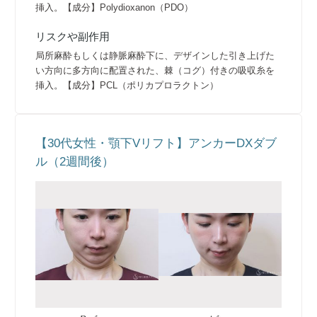
挿入。【成分】Polydioxanon（PDO）
リスクや副作用
局所麻酔もしくは静脈麻酔下に、デザインした引き上げた
い方向に多方向に配置された、棘（コグ）付きの吸収糸を
挿入。【成分】PCL（ポリカプロラクトン）
【30代女性・顎下Vリフト】アンカーDXダブ
ル（2週間後）