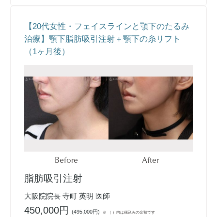
【20代女性・フェイスラインと顎下のたるみ
治療】顎下脂肪吸引注射＋顎下の糸リフト
（1ヶ月後）
Before
After
脂肪吸引注射
大阪院院長 寺町 英明 医師
450,000円
(
495,000円
)
※ （ ）内は税込みの金額です