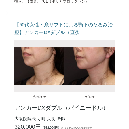
挿入。【成分】PCL（ポリカプロラクトン）
【50代女性・糸リフトによる顎下のたるみ治
療】アンカーDXダブル（直後）
Before
After
アンカーDXダブル（バイニードル）
大阪院院長 寺町 英明 医師
320,000円
(
352,000円
)
※ （ ）内は税込みの金額です