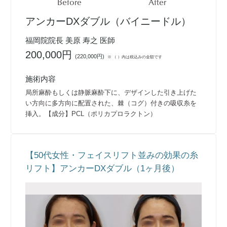
Before
After
アンカーDXダブル（バイニードル）
福岡院院長 美原 寿之 医師
200,000円
(
220,000円
)
※ （ ）内は税込みの金額です
施術内容
局所麻酔もしくは静脈麻酔下に、デザインした引き上げた
い方向に多方向に配置された、棘（コグ）付きの吸収糸を
挿入。【成分】PCL（ポリカプロラクトン）
【50代女性・フェイスリフト並みの効果の糸
リフト】アンカーDXダブル（1ヶ月後）