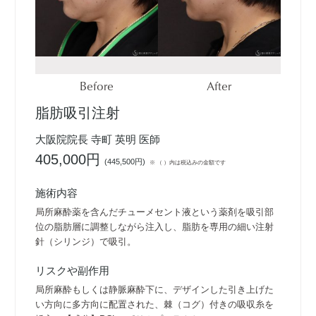
Before
After
脂肪吸引注射
大阪院院長 寺町 英明 医師
405,000円
(
445,500円
)
※ （ ）内は税込みの金額です
施術内容
局所麻酔薬を含んだチューメセント液という薬剤を吸引部
位の脂肪層に調整しながら注入し、脂肪を専用の細い注射
針（シリンジ）で吸引。
リスクや副作用
局所麻酔もしくは静脈麻酔下に、デザインした引き上げた
い方向に多方向に配置された、棘（コグ）付きの吸収糸を