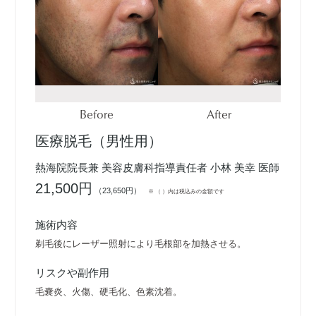
Before
After
医療脱毛（男性用）
熱海院院長兼 美容皮膚科指導責任者 小林 美幸 医師
21,500円
（23,650円）
※ （ ）内は税込みの金額です
施術内容
剃毛後にレーザー照射により毛根部を加熱させる。
リスクや副作用
毛嚢炎、火傷、硬毛化、色素沈着。