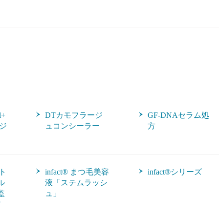
l+
DTカモフラージ
GF-DNAセラム処
ジ
ュコンシーラー
方
クト
infact® まつ毛美容
infact®シリーズ
ル
液「ステムラッシ
監
ュ」
ア