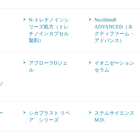
N-トレチノインシ
NectifirmR
リーズ処方（トレ
ADVANCED（ネ
チノインカプセル
クティファーム・
製剤）
アドバンス）
アプローラDジェ
イオニゼーション
ル
セラム
ク
ジ
ー
シカプラスト リペ
ステムサイエンス
ア シリーズ
M.D.