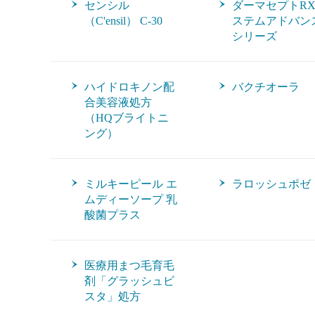
センシル
ダーマセプトR
（C'ensil） C-30
ステムアドバン
シリーズ
ハイドロキノン配
バクチオーラ
合美容液処方
（HQブライトニ
ング）
ミルキーピール エ
ラロッシュポゼ
ムディーソープ 乳
酸菌プラス
医療用まつ毛育毛
剤「グラッシュビ
スタ」処方