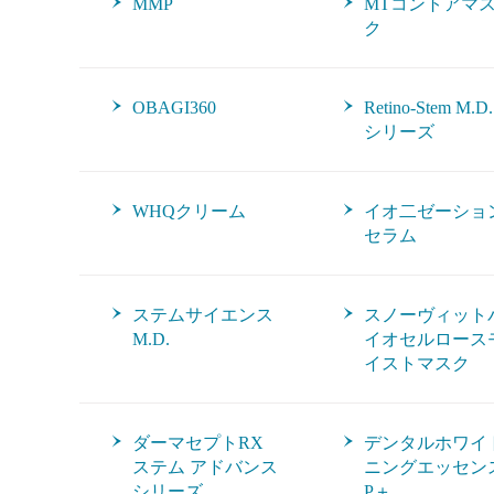
MMP
MTコントアマ
ク
OBAGI360
Retino-Stem M.D.
シリーズ
WHQクリーム
イオ二ゼーショ
セラム
ステムサイエンス
スノーヴィット
M.D.
イオセルロース
イストマスク
ダーマセプトRX
デンタルホワイ
ステム アドバンス
ニングエッセン
シリーズ
P＋