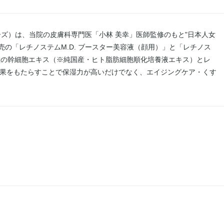
D. シリーズ）は、当院の皮膚科専門医「小林 美幸」医師監修のもと"日本人女
の「レチノステムM.D. ブースター美容液（顔用）」と「レチノス
国産の幹細胞エキス（※純国産・ヒト脂肪細胞順化培養液エキス）とレ
効果をもたらすことで保湿力が高いだけでなく、エイジングケア・くす