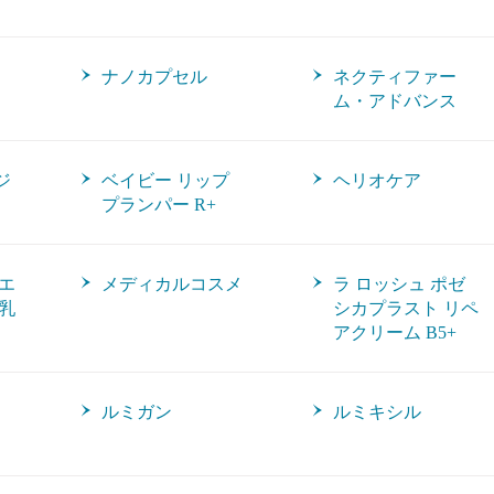
ナノカプセル
ネクティファー
ム・アドバンス
ジ
ベイビー リップ
ヘリオケア
プランパー R+
エ
メディカルコスメ
ラ ロッシュ ポゼ
乳
シカプラスト リペ
アクリーム B5+
ルミガン
ルミキシル