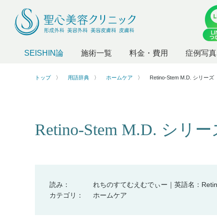
SEISHIN論
施術一覧
料金・費用
症例写真
トップ
用語辞典
ホームケア
Retino-Stem M.D. シリーズ
Retino-Stem M.D. シリ
読み：
れちのすてむえむでぃー｜英語名：Retino-S
カテゴリ：
ホームケア