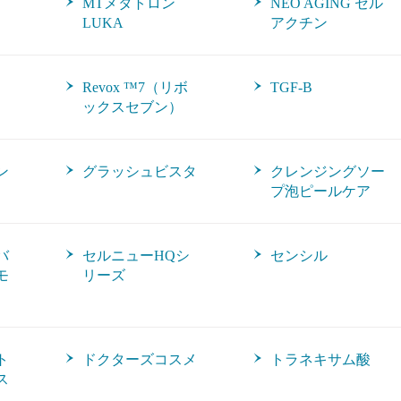
ス
MTメタトロン
NEO AGING セル
LUKA
アクチン
Revox ™7（リボ
TGF-B
ックスセブン）
ン
グラッシュビスタ
クレンジングソー
プ泡ピールケア
バ
セルニューHQシ
センシル
モ
リーズ
ト
ドクターズコスメ
トラネキサム酸
ス