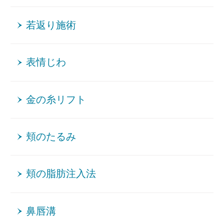
若返り施術
表情じわ
金の糸リフト
頬のたるみ
頬の脂肪注入法
鼻唇溝