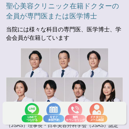
聖心美容クリニック在籍ドクターの
全員が専門医または医学博士
当院には様々な科目の専門医、医学博士、学
会会員が在籍しています
聖心美容クリニックには、日本美容外科学会
LINEで
今すぐ
無料
ドクターに
つながる
来院予約
カウンセリング
メール相談
（JSAS）理事長・日本美容外科学会（JSAS）認定