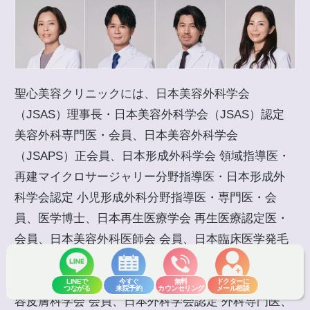
聖心美容クリニックには、日本美容外科学会
（JSAS）理事長・日本美容外科学会（JSAS）認定
美容外科専門医・会員、日本美容外科学会
（JSAPS）正会員、日本形成外科学会 領域指導医・
再建マイクロサージャリー分野指導医・日本形成外
科学会認定 小児形成外科分野指導医・専門医・会
員、医学博士、日本再生医療学会 再生医療認定医・
会員、日本美容外科医師会 会員、日本臨床医学発毛
協会認定 発毛診療指導認定医、日本臨床抗老化医学
会 会員、日本皮膚科学会認定 皮膚科専門医、日本美
LINEで
今すぐ
無料
ドクターに
つながる
来院予約
カウンセリング
メール相談
容皮膚科学会 会員、日本外科学会認定 外科専門医、