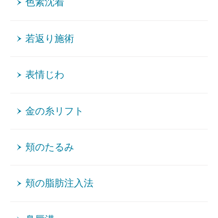
色素沈着
若返り施術
表情じわ
金の糸リフト
頬のたるみ
頬の脂肪注入法