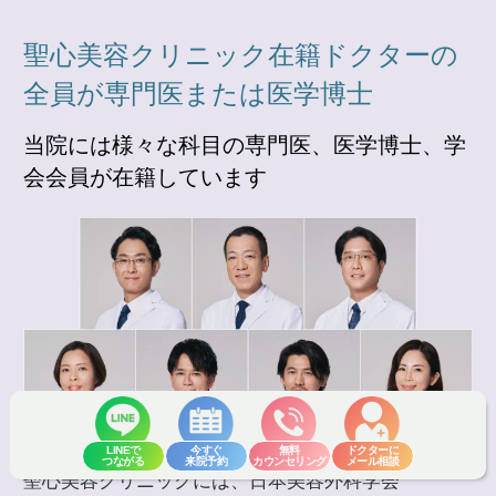
聖心美容クリニック在籍ドクターの
全員が専門医または医学博士
当院には様々な科目の専門医、医学博士、学
会会員が在籍しています
LINEで
今すぐ
無料
ドクターに
つながる
来院予約
カウンセリング
メール相談
聖心美容クリニックには、日本美容外科学会