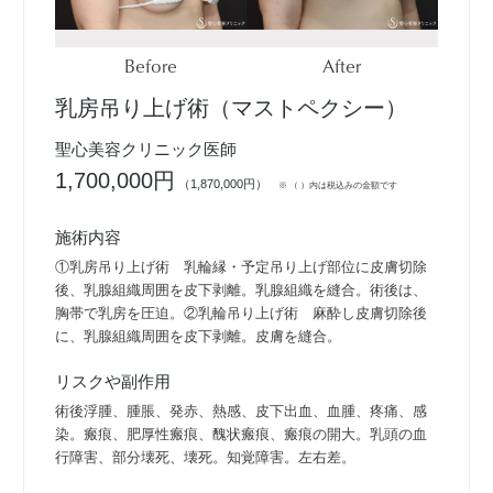
Before
After
乳房吊り上げ術（マストペクシー）
聖心美容クリニック医師
1,700,000円
（1,870,000円）
※ （ ）内は税込みの金額です
施術内容
①乳房吊り上げ術 乳輪縁・予定吊り上げ部位に皮膚切除
後、乳腺組織周囲を皮下剥離。乳腺組織を縫合。術後は、
胸帯で乳房を圧迫。②乳輪吊り上げ術 麻酔し皮膚切除後
に、乳腺組織周囲を皮下剥離。皮膚を縫合。
リスクや副作用
術後浮腫、腫脹、発赤、熱感、皮下出血、血腫、疼痛、感
染。瘢痕、肥厚性瘢痕、醜状瘢痕、瘢痕の開大。乳頭の血
行障害、部分壊死、壊死。知覚障害。左右差。