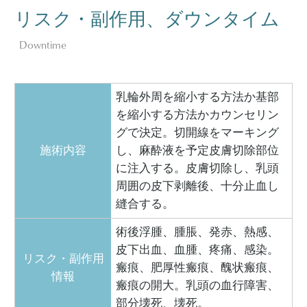
リスク・副作用、ダウンタイム
Downtime
乳輪外周を縮小する方法か基部
を縮小する方法かカウンセリン
グで決定。切開線をマーキング
施術内容
し、麻酔液を予定皮膚切除部位
に注入する。皮膚切除し、乳頭
周囲の皮下剥離後、十分止血し
縫合する。
術後浮腫、腫脹、発赤、熱感、
皮下出血、血腫、疼痛、感染。
リスク・副作用
瘢痕、肥厚性瘢痕、醜状瘢痕、
情報
瘢痕の開大。乳頭の血行障害、
部分壊死、壊死。