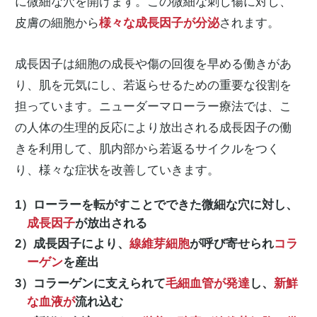
に微細な穴を開けます。この微細な刺し傷に対し、
皮膚の細胞から
様々な成長因子が分泌
されます。
成長因子は細胞の成長や傷の回復を早める働きがあ
り、肌を元気にし、若返らせるための重要な役割を
担っています。ニューダーマローラー療法では、こ
の人体の生理的反応により放出される成長因子の働
きを利用して、肌内部から若返るサイクルをつく
り、様々な症状を改善していきます。
1）ローラーを転がすことでできた微細な穴に対し、
成長因子
が放出される
2）成長因子により、
線維芽細胞
が呼び寄せられ
コラ
ーゲン
を産出
3）コラーゲンに支えられて
毛細血管が発達
し、
新鮮
な血液が
流れ込む