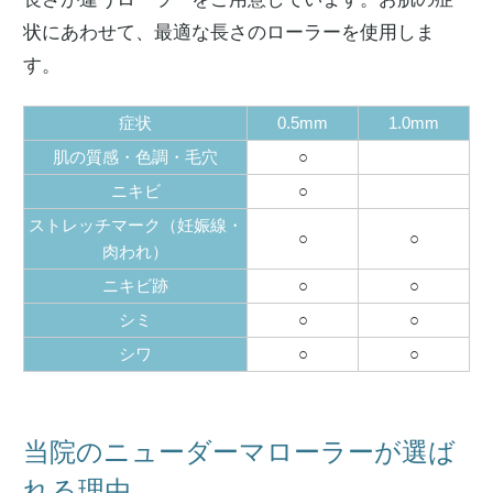
状にあわせて、最適な長さのローラーを使用しま
す。
症状
0.5mm
1.0mm
肌の質感・色調・毛穴
○
ニキビ
○
ストレッチマーク（妊娠線・
○
○
肉われ）
ニキビ跡
○
○
シミ
○
○
シワ
○
○
当院のニューダーマローラーが選ば
れる理由