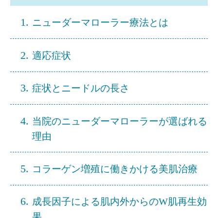
1.
ニューダーマローラー療法とは
2.
適応症状
3.
症状とニードルの長さ
4.
当院のニューダーマローラーが選ばれる
理由
5.
コラーゲン増殖に働きかける美肌治療
6.
成長因子による肌内外からのW肌再生効
果