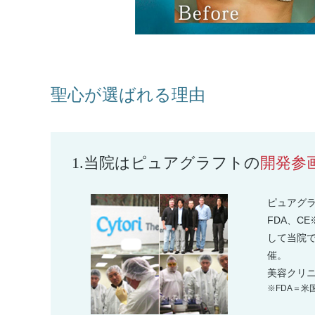
聖心が選ばれる理由
1.
当院はピュアグラフトの
開発参
ピュアグ
FDA、C
して当院
催。
美容クリ
※FDA＝米