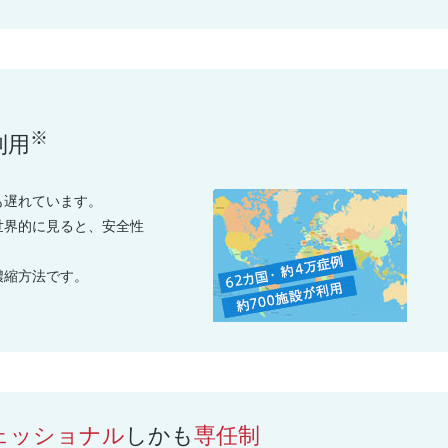
※
利用
も遅れています。
世界的に見ると、安全性
濃縮方法です。
ェッショナル
しかも
専任制