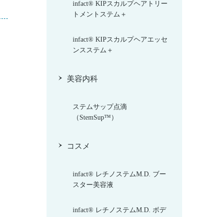
infact® KIPスカルプヘアトリー
トメントステム＋
infact® KIPスカルプヘアエッセ
ンスステム＋
美容内科
ステムサップ点滴
（StemSup™）
コスメ
infact® レチノステムM.D. ブー
スター美容液
infact® レチノステムM.D. ボデ