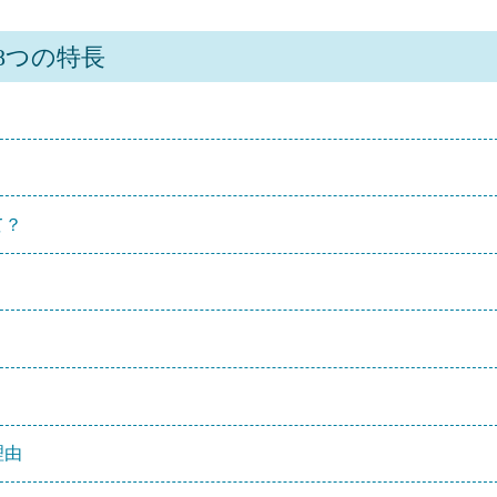
8つの特長
て？
理由