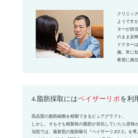
クリニッ
ようです
ターが担
のまま反
ドクター
施。常に
希望に責
4.
脂肪採取には
ベイザーリポ
を利
高品質の脂肪細胞を精製できるピュアグラフト。
しかし、そもそも精製前の脂肪が劣化していたら意味
当院では、最新型の脂肪吸引『ベイザーリポ2.2』を導