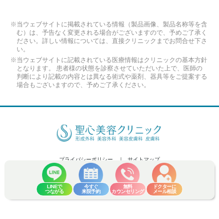
※当ウェブサイトに掲載されている情報（製品画像、製品名称等を含
む）は、予告なく変更される場合がございますので、予めご了承く
ださい。詳しい情報については、直接クリニックまでお問合せ下さ
い。
※当ウェブサイトに記載されている医療情報はクリニックの基本方針
となります。 患者様の状態を診察させていただいた上で、医師の
判断により記載の内容とは異なる術式や薬剤、器具等をご提案する
場合もございますので、予めご了承ください。
プライバシーポリシー
サイトマップ
Copyright (C) 2026 Seishin Plastic and Aesthetic Surgery Clinic Co.,Ltd. All
Rights Reserved.
LINEで
今すぐ
無料
ドクターに
つながる
来院予約
カウンセリング
メール相談