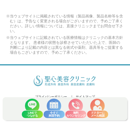
※当ウェブサイトに掲載されている情報（製品画像、製品名称等を含
む）は、予告なく変更される場合がございますので、予めご了承く
ださい。詳しい情報については、直接クリニックまでお問合せ下さ
い。
※当ウェブサイトに記載されている医療情報はクリニックの基本方針
となります。 患者様の状態を診察させていただいた上で、医師の
判断により記載の内容とは異なる術式や薬剤、器具等をご提案する
場合もございますので、予めご了承ください。
プライバシーポリシー
サイトマップ
Copyright (C) 2026 Seishin Plastic and Aesthetic Surgery Clinic Co.,Ltd. All
Rights Reserved.
LINEで
今すぐ
無料
ドクターに
つながる
来院予約
カウンセリング
メール相談