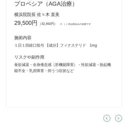
プロペシア（AGA治療）
横浜院院長 佐々木 直美
29,500円
（32,450円）
※ （ ）内は税込みの金額です
施術内容
１日１回経口投与 【成分】フィナステリド 1mg
リスクや副作用
食欲減退・全身倦怠感（肝機能障害）・性欲減退・勃起機
能不全・乳房障害・抑うつ症状など