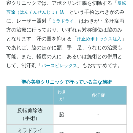
容クリニックでは、アポクリン汗腺を切除する「
反転
」という手術はわきがのみ
剪除（はんてんせんじょ）法
に、レーザー照射「
」はわきが・多汗症両
ミラドライ
方の治療に行っており、いずれも対称部位は脇のみ
となります。汗の量を抑える「
」
汗止めボトックス注入
であれば、脇のほかに額、手、足、うなじの治療も
可能。また、軽度の人に、あるいは施術との併用と
して、制汗剤「
」もおすすめです。
パースピレックス
聖心美容クリニックで行っている主な施術
わき
多汗症
が
反転剪除法
脇
-
（手術）
ミラドライ