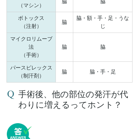
脇
脇
（マシン）
ボトックス
脇・額・手・足・うな
脇
（注射）
じ
マイクロリムーブ
法
脇
脇
（手術）
パースピレックス
脇
脇・手・足
（制汗剤）
手術後、他の部位の発汗が代
わりに増えるってホント？