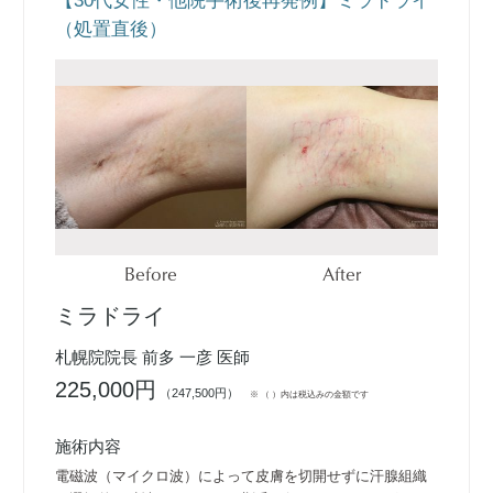
【30代女性・他院手術後再発例】ミラドライ
（処置直後）
Before
After
ミラドライ
札幌院院長 前多 一彦 医師
225,000円
（247,500円）
※ （ ）内は税込みの金額です
施術内容
電磁波（マイクロ波）によって皮膚を切開せずに汗腺組織