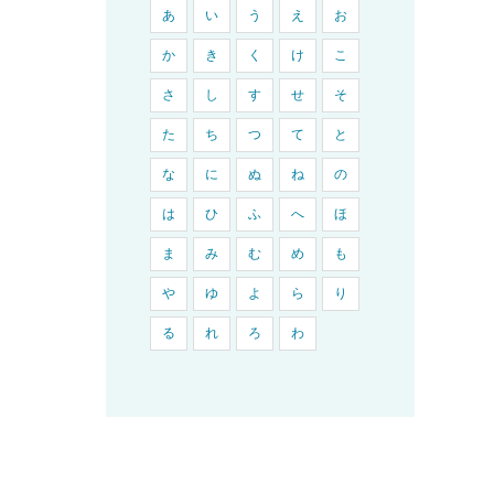
あ
い
う
え
お
か
き
く
け
こ
さ
し
す
せ
そ
た
ち
つ
て
と
な
に
ぬ
ね
の
は
ひ
ふ
へ
ほ
ま
み
む
め
も
や
ゆ
よ
ら
り
る
れ
ろ
わ