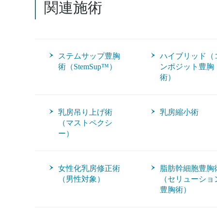
関連施術
ステムサップ豊胸
ハイブリッド（
術（StemSup™）
ンポジット豊胸
術）
乳房吊り上げ術
乳房縮小術
（マストペクシ
ー）
女性化乳房修正術
脂肪幹細胞豊胸
（男性対象）
（セリューショ
豊胸術）