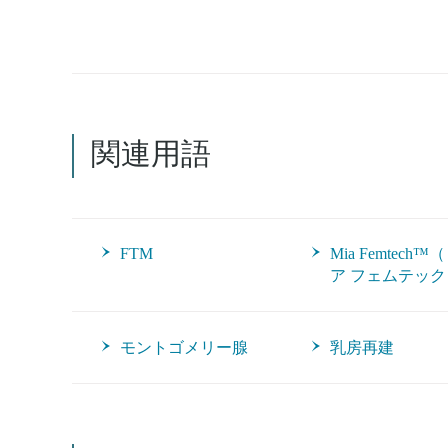
関連用語
FTM
Mia Femtech™
ア フェムテック
モントゴメリー腺
乳房再建