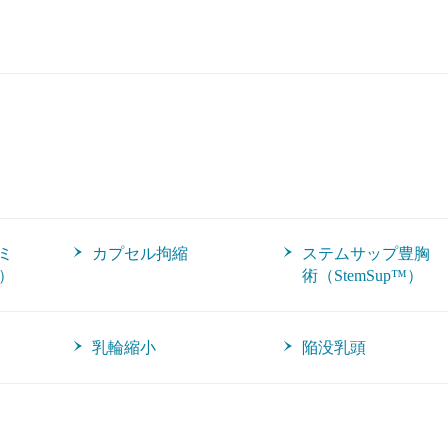
（ミ
カプセル拘縮
ステムサップ豊胸
）
術（StemSup™）
乳輪縮小
陥没乳頭