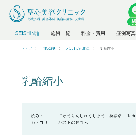
SEISHIN論
施術一覧
料金・費用
症例写真
トップ
用語辞典
バストのお悩み
乳輪縮小
乳輪縮小
読み：
にゅうりんしゅくしょう｜英語名：Reduction 
カテゴリ：
バストのお悩み