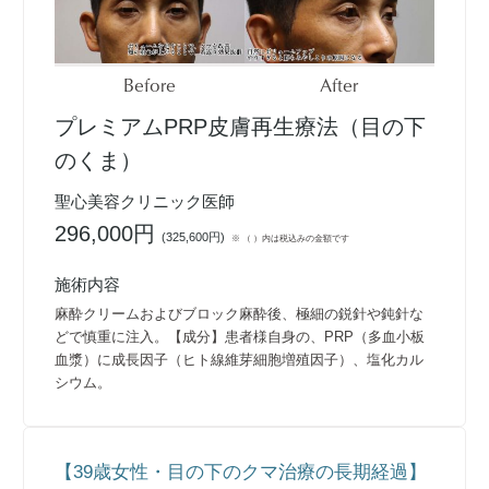
Before
After
プレミアムPRP皮膚再生療法（目の下
のくま）
聖心美容クリニック医師
296,000円
(
325,600円
)
※ （ ）内は税込みの金額です
施術内容
麻酔クリームおよびブロック麻酔後、極細の鋭針や鈍針な
どで慎重に注入。【成分】患者様自身の、PRP（多血小板
血漿）に成長因子（ヒト線維芽細胞増殖因子）、塩化カル
シウム。
【39歳女性・目の下のクマ治療の長期経過】