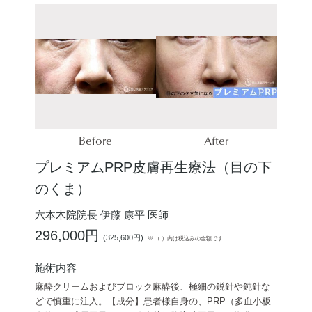
Before
After
プレミアムPRP皮膚再生療法（目の下
のくま）
六本木院院長 伊藤 康平 医師
296,000円
(
325,600円
)
※ （ ）内は税込みの金額です
施術内容
麻酔クリームおよびブロック麻酔後、極細の鋭針や鈍針な
どで慎重に注入。【成分】患者様自身の、PRP（多血小板