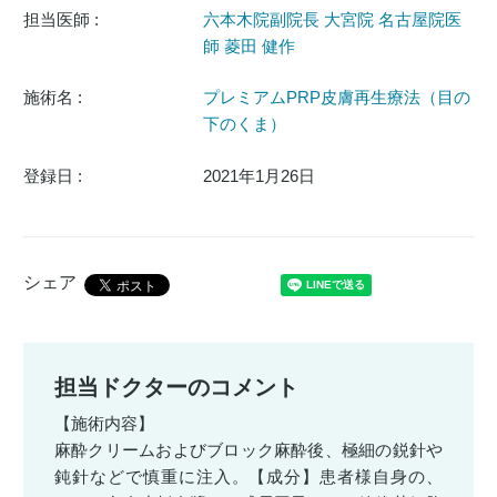
担当医師 :
六本木院副院長 大宮院 名古屋院医
師 菱田 健作
施術名 :
プレミアムPRP皮膚再生療法（目の
下のくま）
登録日 :
2021年1月26日
シェア
担当ドクターのコメント
【施術内容】
麻酔クリームおよびブロック麻酔後、極細の鋭針や
鈍針などで慎重に注入。【成分】患者様自身の、