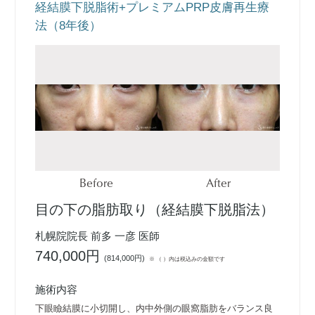
経結膜下脱脂術+プレミアムPRP皮膚再生療
法（8年後）
Before
After
目の下の脂肪取り（経結膜下脱脂法）
札幌院院長 前多 一彦 医師
740,000円
(
814,000円
)
※ （ ）内は税込みの金額です
施術内容
下眼瞼結膜に小切開し、内中外側の眼窩脂肪をバランス良