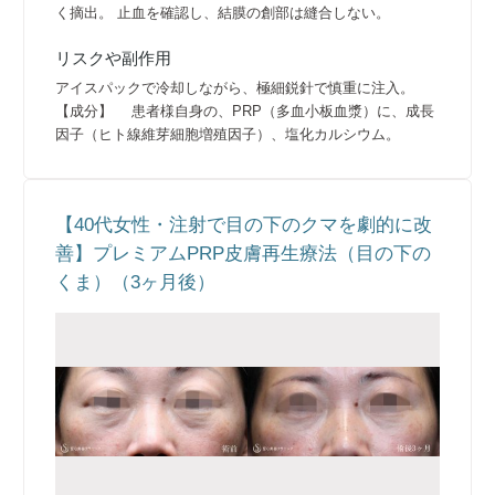
く摘出。 止血を確認し、結膜の創部は縫合しない。
リスクや副作用
アイスパックで冷却しながら、極細鋭針で慎重に注入。
【成分】 患者様自身の、PRP（多血小板血漿）に、成長
因子（ヒト線維芽細胞増殖因子）、塩化カルシウム。
【40代女性・注射で目の下のクマを劇的に改
善】プレミアムPRP皮膚再生療法（目の下の
くま）（3ヶ月後）