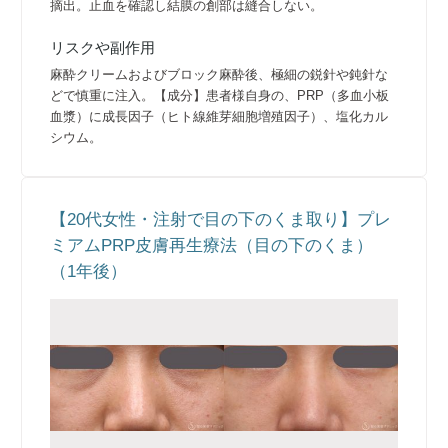
摘出。止血を確認し結膜の創部は縫合しない。
リスクや副作用
麻酔クリームおよびブロック麻酔後、極細の鋭針や鈍針な
どで慎重に注入。【成分】患者様自身の、PRP（多血小板
血漿）に成長因子（ヒト線維芽細胞増殖因子）、塩化カル
シウム。
【20代女性・注射で目の下のくま取り】プレ
ミアムPRP皮膚再生療法（目の下のくま）
（1年後）