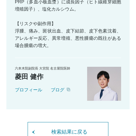
PRP（多血小板血漿）に成長因子（ヒト線維芽細胞
増殖因子）、塩化カルシウム。
【リスクや副作用】
浮腫、痛み、斑状出血、皮下結節、皮下色素沈着、
アレルギー反応、異常増殖、悪性腫瘍の既往がある
場合腫瘍の増大。
六本木院副院長 大宮院 名古屋院医師
菱田 健作
プロフィール
ブログ
検索結果に戻る