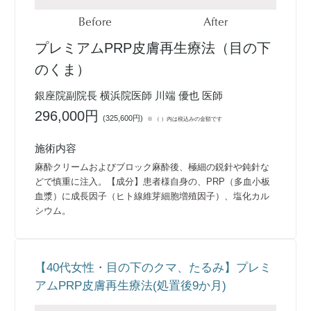
Before
After
プレミアムPRP皮膚再生療法（目の下
のくま）
銀座院副院長 横浜院医師 川端 優也 医師
296,000円
(
325,600円
)
※ （ ）内は税込みの金額です
施術内容
麻酔クリームおよびブロック麻酔後、極細の鋭針や鈍針な
どで慎重に注入。【成分】患者様自身の、PRP（多血小板
血漿）に成長因子（ヒト線維芽細胞増殖因子）、塩化カル
シウム。
【40代女性・目の下のクマ、たるみ】プレミ
アムPRP皮膚再生療法(処置後9か月)