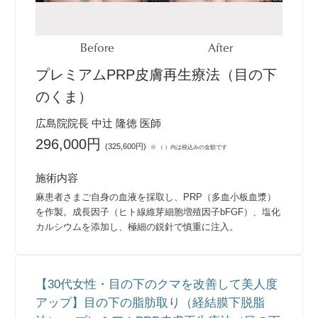
Before
After
プレミアムPRP皮膚再生療法（目の下
のくま）
広島院院長 中辻 隆徳 医師
296,000円
(
325,600円
)
※ （ ）内は税込みの金額です
施術内容
麻患者さまご自身の血液を採取し、PRP（多血小板血漿）
を作製。成長因子（ヒト線維芽細胞増殖因子bFGF）、塩化
カルシウムを添加し、極細の鋭針で慎重に注入。
【30代女性・目の下のクマを改善して美人度
アップ】目の下の脂肪取り（経結膜下脱脂