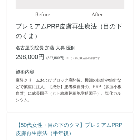
Before
After
プレミアムPRP皮膚再生療法（目の下
のくま）
名古屋院院長 加藤 大典 医師
298,000円
(
327,800円
)
※ （ ）内は税込みの金額です
施術内容
麻酔クリームおよびブロック麻酔後、極細の鋭針や鈍針な
どで慎重に注入。【成分】患者様自身の、PRP（多血小板
血漿）に成長因子（ヒト線維芽細胞増殖因子）、塩化カル
シウム。
【50代女性・目の下のクマ】プレミアムPRP
皮膚再生療法（半年後）