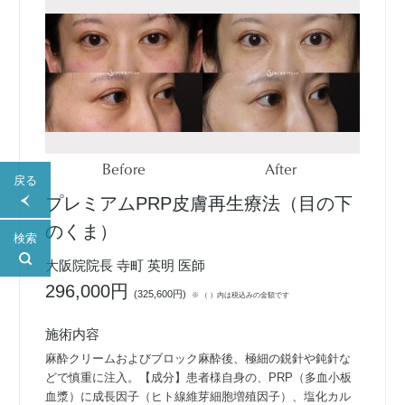
Before
After
戻る
プレミアムPRP皮膚再生療法（目の下
のくま）
検索
大阪院院長 寺町 英明 医師
296,000円
(
325,600円
)
※ （ ）内は税込みの金額です
施術内容
麻酔クリームおよびブロック麻酔後、極細の鋭針や鈍針な
どで慎重に注入。【成分】患者様自身の、PRP（多血小板
血漿）に成長因子（ヒト線維芽細胞増殖因子）、塩化カル