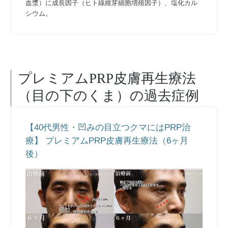
血漿）に成長因子（ヒト線維芽細胞増殖因子）、塩化カル
シウム。
プレミアムPRP皮膚再生療法
（目の下のくま）
の過去症例
【40代男性・凹みの目立つクマにはPRP治
療】 プレミアムPRP皮膚再生療法（6ヶ月
後）