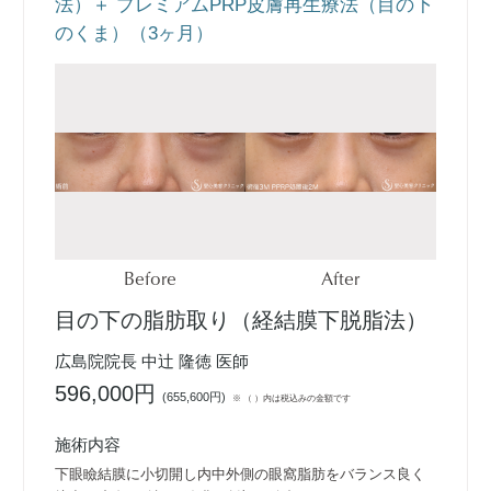
法）＋ プレミアムPRP皮膚再生療法（目の下
のくま）（3ヶ月）
Before
After
目の下の脂肪取り（経結膜下脱脂法）
広島院院長 中辻 隆徳 医師
596,000円
(
655,600円
)
※ （ ）内は税込みの金額です
施術内容
下眼瞼結膜に小切開し内中外側の眼窩脂肪をバランス良く