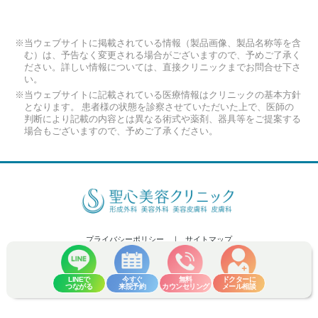
※当ウェブサイトに掲載されている情報（製品画像、製品名称等を含
む）は、予告なく変更される場合がございますので、予めご了承く
ださい。詳しい情報については、直接クリニックまでお問合せ下さ
い。
※当ウェブサイトに記載されている医療情報はクリニックの基本方針
となります。 患者様の状態を診察させていただいた上で、医師の
判断により記載の内容とは異なる術式や薬剤、器具等をご提案する
場合もございますので、予めご了承ください。
プライバシーポリシー
サイトマップ
Copyright (C) 2026 Seishin Plastic and Aesthetic Surgery Clinic Co.,Ltd. All
Rights Reserved.
LINEで
今すぐ
無料
ドクターに
つながる
来院予約
カウンセリング
メール相談