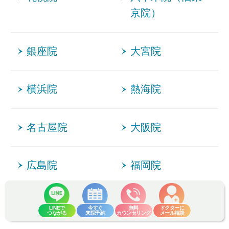
京院）
銀座院
大宮院
横浜院
熱海院
名古屋院
大阪院
広島院
福岡院
LINEで
今すぐ
無料
ドクターに
つながる
来院予約
カウンセリング
メール相談