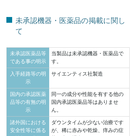
未承認機器・医薬品の掲載に関し
て
未承認医薬品等
当製品は未承認機器・医薬品で
である事の明示
す。
入手経路等の明
サイエンティス社製造
示
国内の承認医薬
同一の成分や性能を有する他の
品等の有無の明
国内承認医薬品等はありませ
示
ん。
諸外国における
ダウンタイムが少ない治療です
安全性等に係る
が、稀に赤みや乾燥、痒みの症