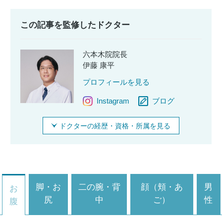
この記事を監修したドクター
六本木院院長
伊藤 康平
プロフィールを見る
Instagram
ブログ
ドクターの経歴・資格・所属を見る
脚・お
二の腕・背
顔（頬・あ
男
お
尻
中
ご）
性
腹