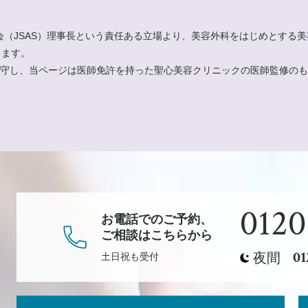
会（JSAS）理事長という責任ある立場より、美容外科をはじめとする
ります。
」遵守し、当ページは医師免許を持った聖心美容クリニックの医師監修の
0120
お電話でのご予約、
ご相談
はこちらから
01
夜間
土日祝も受付