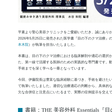
平素より聖心美容クリニックをご愛顧いただき、誠にあり
2026年5月25日に発売された医学書『目の下のクマ治療
本木院
）が執筆を担当いたしました。
本書は、目の下のクマ治療における臨床解剖や適応の選択
た、第一線で活躍する医師のための実践的な専門書です。
手術までを深く学べる一冊となっています。
今回、伊藤院長は豊富な臨床経験に基づき、手術を避けた
て執筆いたしました。適切な治療適応の判断から、具体的
欠な合併症と注意点にいたるまで、実際の症例提示を交え
書籍：THE 美容外科 Essential