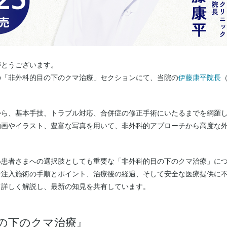
がとうございます。
』の「非外科的目の下のクマ治療」セクションにて、当院の
伊藤康平院長
から、基本手技、トラブル対応、合併症の修正手術にいたるまでを網羅
動画やイラスト、豊富な写真を用いて、非外科的アプローチから高度な
い患者さまへの選択肢としても重要な「非外科的目の下のクマ治療」に
な注入施術の手順とポイント、治療後の経過、そして安全な医療提供に
て詳しく解説し、最新の知見を共有しています。
s『目の下のクマ治療』