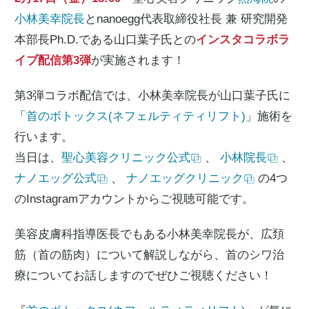
小林美幸院長
とnanoegg代表取締役社長 兼 研究開発
本部長Ph.D.である山口葉子氏との
インスタコラボラ
イブ配信第3弾
が実施されます！
第3弾コラボ配信では、小林美幸院長が山口葉子氏に
「
首のボトックス(ネフェルティティリフト)
」施術を
行います。
当日は、
聖心美容クリニック公式
、
小林院長
、
ナノエッグ公式
、
ナノエッグクリニック
の4つ
のInstagramアカウントからご視聴可能です。
美容皮膚科指導医長でもある小林美幸院長が、広頚
筋（首の筋肉）について解説しながら、首のシワ治
療についてお話しますのでぜひご視聴ください！