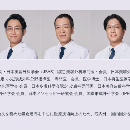
長・日本美容外科学会（JSAS）認定 美容外科専門医・会員、日本美容外
定 小児形成外科分野指導医・専門医・会員、医学博士、日本再生医療学
老化医学会 会員、日本皮膚科学会認定 皮膚科専門医、日本美容皮膚科学
、日本メソセラピー研究会 会員、国際形成外科学会（IPRAS）会員、IMCAS Wo
にて会長を務めた鎌倉達郎を中心に医療技術向上のため、院内外、国内国