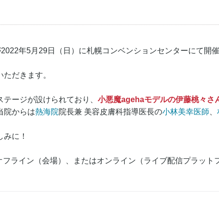
2022年5月29日（日）に札幌コンベンションセンターにて開
いただきます。
ステージが設けられており、
小悪魔agehaモデルの伊藤桃々さ
当院からは
熱海院
院長兼 美容皮膚科指導医長の
小林美幸医師
、
しみに！
オフライン（会場）、またはオンライン（ライブ配信プラット