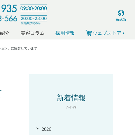
En/Ch
ー紹介
美容コラム
採用情報
ウェブストア
クション」に協賛しています
て
新着情報
News
2026