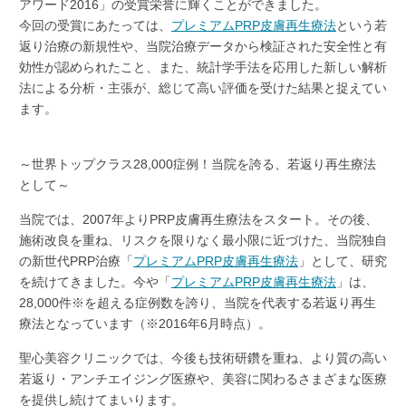
アワード2016」の受賞栄誉に輝くことができました。
今回の受賞にあたっては、
プレミアムPRP皮膚再生療法
という若
返り治療の新規性や、当院治療データから検証された安全性と有
効性が認められたこと、また、統計学手法を応用した新しい解析
法による分析・主張が、総じて高い評価を受けた結果と捉えてい
ます。
～世界トップクラス28,000症例！当院を誇る、若返り再生療法
として～
当院では、2007年よりPRP皮膚再生療法をスタート。その後、
施術改良を重ね、リスクを限りなく最小限に近づけた、当院独自
の新世代PRP治療「
プレミアムPRP皮膚再生療法
」として、研究
を続けてきました。今や「
プレミアムPRP皮膚再生療法
」は、
28,000件※を超える症例数を誇り、当院を代表する若返り再生
療法となっています（※2016年6月時点）。
聖心美容クリニックでは、今後も技術研鑽を重ね、より質の高い
若返り・アンチエイジング医療や、美容に関わるさまざまな医療
を提供し続けてまいります。