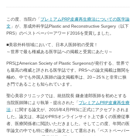
この度、当院の「
プレミアムPRP皮膚再生療法についての医学論
文
」が、形成外科学誌Plastic and Reconstructive Surgery（以下
PRS）のベストペーパーアワード2016を受賞しました。
■美容外科領域において、日本人医師初の受賞！
～世界で最も権威ある医学誌への掲載と受賞にあたり～
PRSはAmerican Society of Plastic Surgeonsが発行する、世界で
も最高の権威と評される医学誌です。PRSへの論文掲載は難関を
極め、中でも外国人医師の論文掲載率は、20～25％と非常に狭
き門であることも知られています。
聖心美容クリニックでは、統括院長 鎌倉達郎医師を初めとする
当院医師陣により執筆・提出された「
プレミアムPRP皮膚再生療
法
」に関する論文が、2015年4月PRSに正式にアクセプトされま
した。論文は、本誌やPRSオンラインサイト上で多くの医療従事
者、医療関係者に閲読いただきました。そしてこの度、年間の医
学論文の中でも特に優れた論文として選出され「ベストペーパー