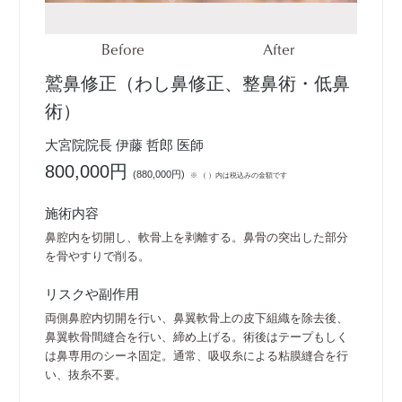
Before
After
鷲鼻修正（わし鼻修正、整鼻術・低鼻
術）
大宮院院長 伊藤 哲郎 医師
800,000円
(
880,000円
)
※ （ ）内は税込みの金額です
施術内容
鼻腔内を切開し、軟骨上を剥離する。鼻骨の突出した部分
を骨やすりで削る。
リスクや副作用
両側鼻腔内切開を行い、鼻翼軟骨上の皮下組織を除去後、
鼻翼軟骨間縫合を行い、締め上げる。術後はテープもしく
は鼻専用のシーネ固定。通常、吸収糸による粘膜縫合を行
い、抜糸不要。