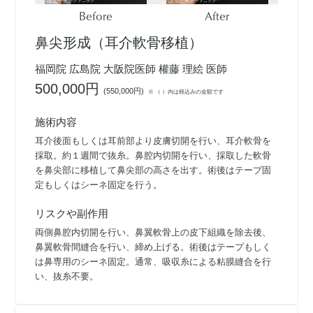
Before
After
鼻尖形成（耳介軟骨移植）
福岡院 広島院 大阪院医師 權藤 理絵 医師
500,000円
(
550,000円
)
※ （ ）内は税込みの金額です
施術内容
耳介後面もしくは耳前部より皮膚切開を行い、耳介軟骨を
採取。約１週間で抜糸。鼻腔内切開を行い、採取した軟骨
を鼻尖部に移植して鼻尖部の高さを出す。術後はテープ固
定もしくはシーネ固定を行う。
リスクや副作用
両側鼻腔内切開を行い、鼻翼軟骨上の皮下組織を除去後、
鼻翼軟骨間縫合を行い、締め上げる。術後はテープもしく
は鼻専用のシーネ固定。通常、吸収糸による粘膜縫合を行
い、抜糸不要。