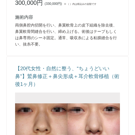
300,000円
(
330,000円
)
※ （ ）内は税込みの金額です
施術内容
両側鼻腔内切開を行い、鼻翼軟骨上の皮下組織を除去後、
鼻翼軟骨間縫合を行い、締め上げる。術後はテープもしく
は鼻専用のシーネ固定。通常、吸収糸による粘膜縫合を行
い、抜糸不要。
【20代女性・自然に整う、“ちょうどいい
鼻”】鷲鼻修正＋鼻尖形成＋耳介軟骨移植（術
後1ヶ月）