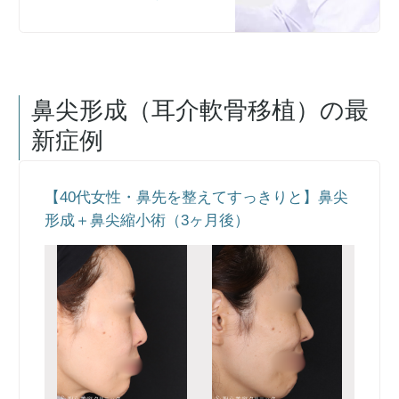
鼻尖形成（耳介軟骨移植）
の最
新症例
【40代女性・鼻先を整えてすっきりと】鼻尖
形成＋鼻尖縮小術（3ヶ月後）