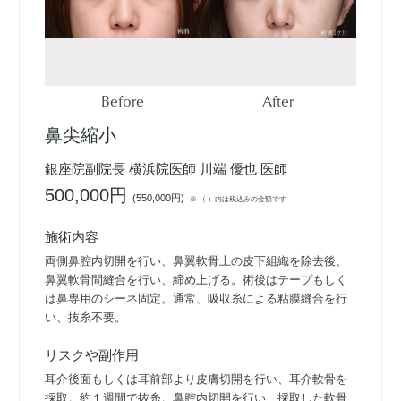
Before
After
鼻尖縮小
銀座院副院長 横浜院医師 川端 優也 医師
500,000円
(
550,000円
)
※ （ ）内は税込みの金額です
施術内容
両側鼻腔内切開を行い、鼻翼軟骨上の皮下組織を除去後、
鼻翼軟骨間縫合を行い、締め上げる。術後はテープもしく
は鼻専用のシーネ固定。通常、吸収糸による粘膜縫合を行
い、抜糸不要。
リスクや副作用
耳介後面もしくは耳前部より皮膚切開を行い、耳介軟骨を
採取。約１週間で抜糸。鼻腔内切開を行い、採取した軟骨