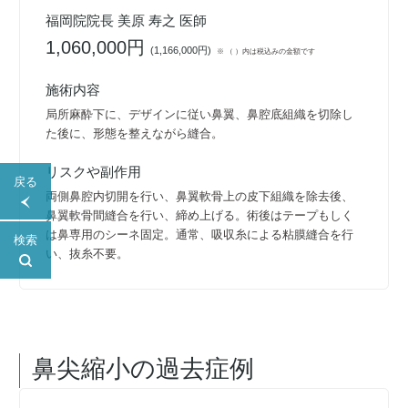
福岡院院長 美原 寿之 医師
1,060,000円
(
1,166,000円
)
※ （ ）内は税込みの金額です
施術内容
局所麻酔下に、デザインに従い鼻翼、鼻腔底組織を切除し
た後に、形態を整えながら縫合。
リスクや副作用
戻る
両側鼻腔内切開を行い、鼻翼軟骨上の皮下組織を除去後、
鼻翼軟骨間縫合を行い、締め上げる。術後はテープもしく
は鼻専用のシーネ固定。通常、吸収糸による粘膜縫合を行
検索
い、抜糸不要。
鼻尖縮小
の過去症例