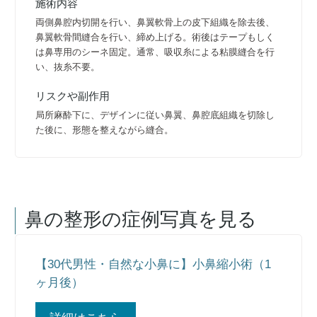
施術内容
両側鼻腔内切開を行い、鼻翼軟骨上の皮下組織を除去後、
鼻翼軟骨間縫合を行い、締め上げる。術後はテープもしく
は鼻専用のシーネ固定。通常、吸収糸による粘膜縫合を行
い、抜糸不要。
リスクや副作用
局所麻酔下に、デザインに従い鼻翼、鼻腔底組織を切除し
た後に、形態を整えながら縫合。
鼻の整形
の症例写真を見る
【30代男性・自然な小鼻に】小鼻縮小術（1
ヶ月後）