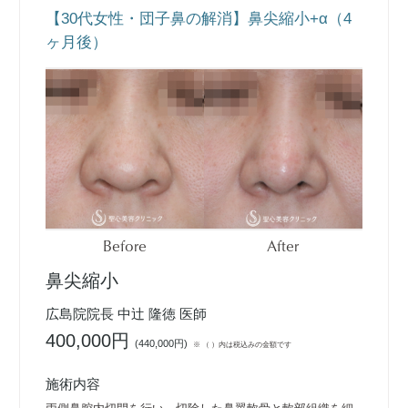
【30代女性・団子鼻の解消】鼻尖縮小+α（4
ヶ月後）
Before
After
鼻尖縮小
広島院院長 中辻 隆徳 医師
400,000円
(
440,000円
)
※ （ ）内は税込みの金額です
施術内容