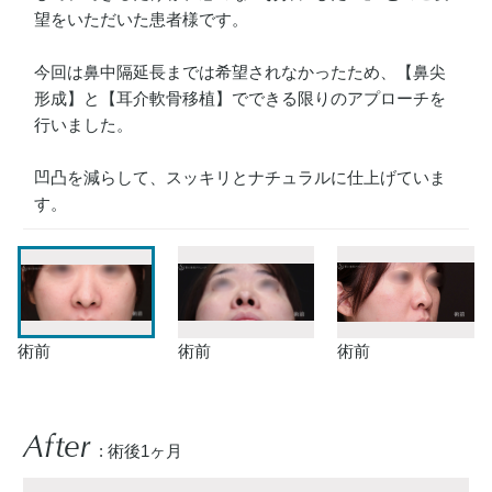
望をいただいた患者様です。
今回は鼻中隔延長までは希望されなかったため、【鼻尖
形成】と【耳介軟骨移植】でできる限りのアプローチを
行いました。
凹凸を減らして、スッキリとナチュラルに仕上げていま
す。
術前
術前
術前
After
: 術後1ヶ月