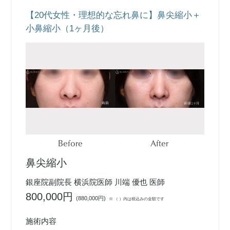
【20代女性・理想的な忘れ鼻に】鼻尖縮小＋
小鼻縮小（1ヶ月後）
Before
After
鼻尖縮小
銀座院副院長 横浜院医師 川端 優也 医師
800,000円
(
880,000円
)
※ （ ）内は税込みの金額です
施術内容