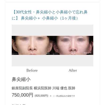
【30代女性・鼻尖縮小と小鼻縮小で忘れ鼻
に】 鼻尖縮小＋ 小鼻縮小（1ヶ月後）
Before
After
鼻尖縮小
銀座院副院長 横浜院医師 川端 優也 医師
750,000円
(
825,000円
)
※ （ ）内は税込みの金額です