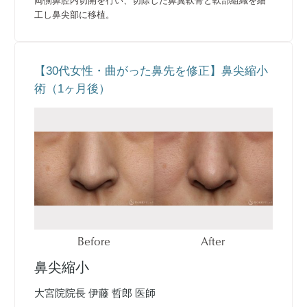
両側鼻腔内切開を行い、切除した鼻翼軟骨と軟部組織を細
工し鼻尖部に移植。
【30代女性・曲がった鼻先を修正】鼻尖縮小
術（1ヶ月後）
Before
After
鼻尖縮小
大宮院院長 伊藤 哲郎 医師