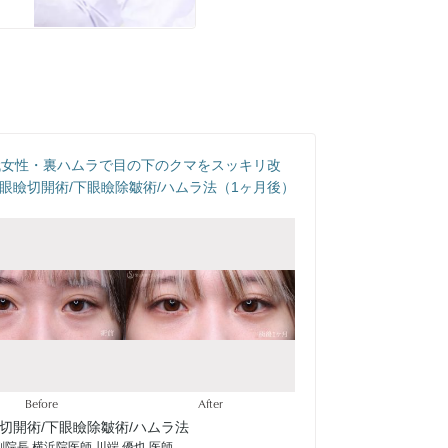
代女性・裏ハムラで目の下のクマをスッキリ改
眼瞼切開術/下眼瞼除皺術/ハムラ法（1ヶ月後）
Before
After
切開術/下眼瞼除皺術/ハムラ法
院長 横浜院医師 川端 優也 医師