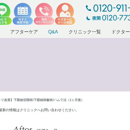
アフターケア
Q&A
クリニック一覧
ドクタ
リ改善】下眼瞼切開術/下眼瞼除皺術/ハムラ法（1ヶ月後）
最新の情報はクリニックへお問い合わせください。
After