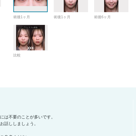
術後1ヶ月
術後1ヶ月
術後6ヶ月
比較
には不要のことが多いです。
お話ししましょう。