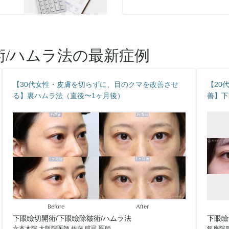
術/ハムラ法
の最新症例
【30代女性・皮膚を切らずに、目のクマを改善させ
【20
る】裏ハムラ法（直後〜1ヶ月後）
善】下
Before
After
下眼瞼切開術/下眼瞼除皺術/ハムラ法
下眼瞼
六本木院 大阪院医師 佐藤 航司 医師
銀座院副