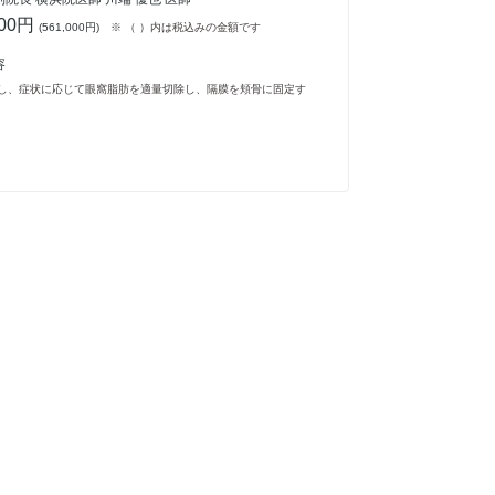
000円
(
561,000円
)
※ （ ）内は税込みの金額です
容
し、症状に応じて眼窩脂肪を適量切除し、隔膜を頬骨に固定す