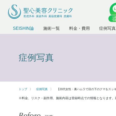
SEISHIN論
施術一覧
料金・費用
症例写真
症例写真
トップ
症例写真
【20代女性・裏ハムラで目の下のクマをスッキ
※料金、リスク・副作用、施術内容は登録時点での情報となります。
Before