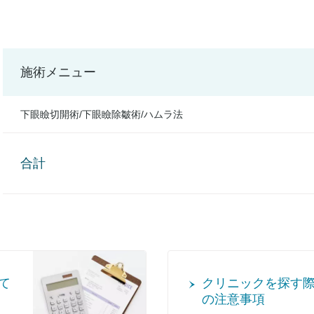
施術メニュー
下眼瞼切開術/下眼瞼除皺術/ハムラ法
合計
て
クリニックを探す
の注意事項