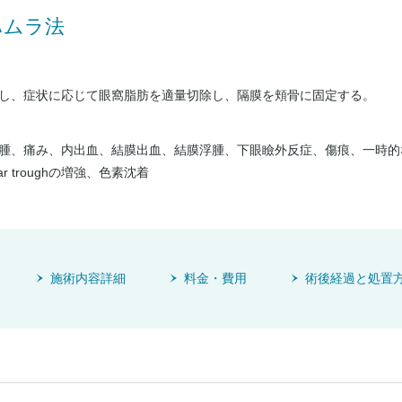
ハムラ法
し、症状に応じて眼窩脂肪を適量切除し、隔膜を頬骨に固定する。
腫、痛み、内出血、結膜出血、結膜浮腫、下眼瞼外反症、傷痕、一時的
ar troughの増強、色素沈着
施術内容詳細
料金・費用
術後経過と処置