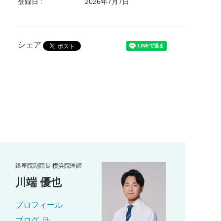
登録日 :
2026年7月7日
シェア
銀座院副院長 横浜院医師
川端 優也
プロフィール
ブログ