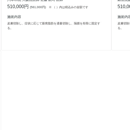
510,000円
510,
(
561,000円
)
※ （ ）内は税込みの金額です
施術内容
施術内
皮膚切除し、症状に応じて眼窩脂肪を適量切除し、隔膜を頬骨に固定す
皮膚切除
る。
る。