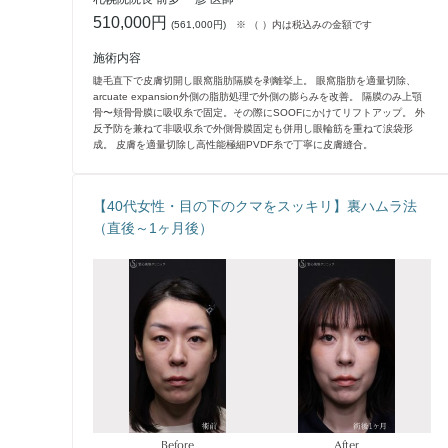
510,000円
(
561,000円
)
※ （ ）内は税込みの金額です
施術内容
睫毛直下で皮膚切開し眼窩脂肪隔膜を剥離挙上。 眼窩脂肪を適量切除、
arcuate expansion外側の脂肪処理で外側の膨らみを改善。 隔膜のみ上顎
骨〜頬骨骨膜に吸収糸で固定。その際にSOOFにかけてリフトアップ。 外
反予防を兼ねて非吸収糸で外側骨膜固定も併用し眼輪筋を重ねて涙袋形
成。 皮膚を適量切除し高性能極細PVDF糸で丁寧に皮膚縫合。
【40代女性・目の下のクマをスッキリ】裏ハムラ法
（直後～1ヶ月後）
Before
After