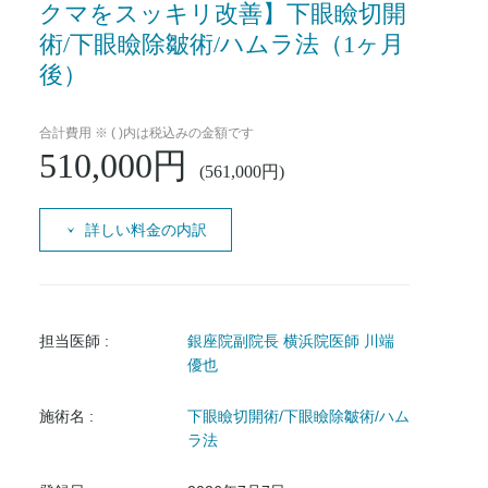
クマをスッキリ改善】下眼瞼切開
術/下眼瞼除皺術/ハムラ法（1ヶ月
後）
合計費用 ※ ( )内は税込みの金額です
510,000円
(561,000円)
詳しい料金の内訳
担当医師 :
銀座院副院長 横浜院医師 川端
優也
施術名 :
下眼瞼切開術/下眼瞼除皺術/ハム
ラ法