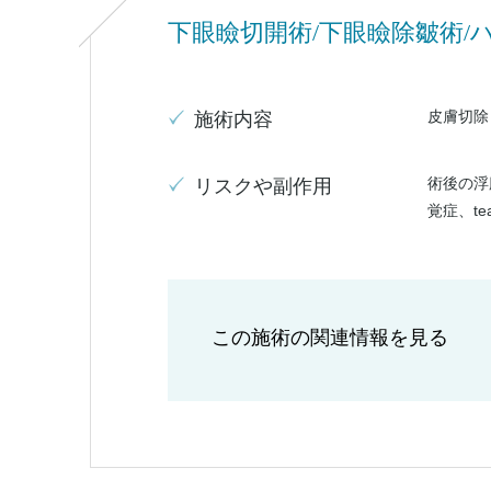
下眼瞼切開術/下眼瞼除皺術/
皮膚切除
施術内容
術後の浮
リスクや副作用
覚症、te
この施術の関連情報を見る