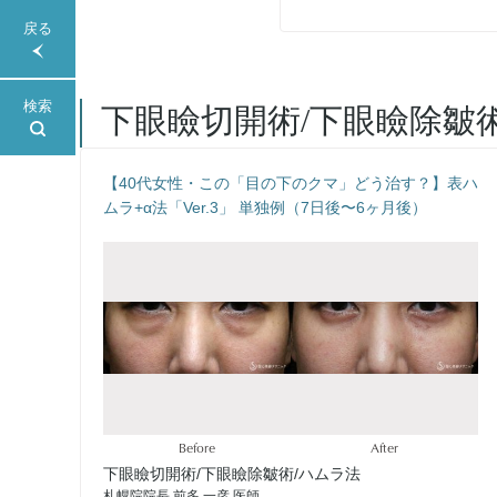
戻る
検索
下眼瞼切開術/下眼瞼除皺
【40代女性・この「目の下のクマ」どう治す？】表ハ
ムラ+α法「Ver.3」 単独例（7日後〜6ヶ月後）
Before
After
下眼瞼切開術/下眼瞼除皺術/ハムラ法
札幌院院長 前多 一彦 医師