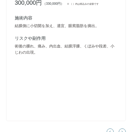
300,000円
（330,000円）
※ （ ）内は税込みの金額です
施術内容
結膜側に小切開を加え、適宜、眼窩脂肪を摘出。
リスクや副作用
術後の腫れ、痛み、内出血、結膜浮腫、くぼみや段差、小
じわの出現。