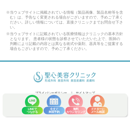
※当ウェブサイトに掲載されている情報（製品画像、製品名称等を含
む）は、予告なく変更される場合がございますので、予めご了承く
ださい。詳しい情報については、直接クリニックまでお問合せ下さ
い。
※当ウェブサイトに記載されている医療情報はクリニックの基本方針
となります。 患者様の状態を診察させていただいた上で、医師の
判断により記載の内容とは異なる術式や薬剤、器具等をご提案する
場合もございますので、予めご了承ください。
プライバシーポリシー
サイトマップ
Copyright (C) 2026 Seishin Plastic and Aesthetic Surgery Clinic Co.,Ltd. All
Rights Reserved.
LINEで
今すぐ
無料
ドクターに
つながる
来院予約
カウンセリング
メール相談