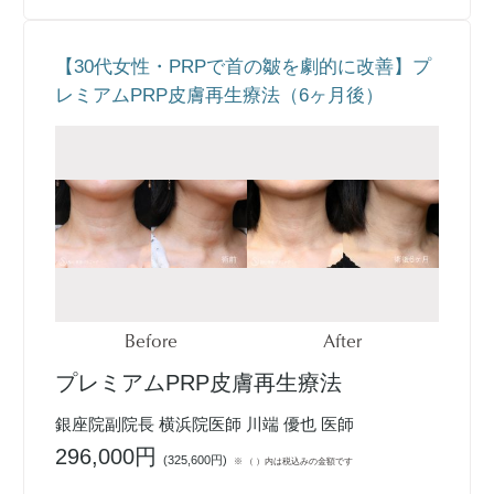
【30代女性・PRPで首の皺を劇的に改善】プ
レミアムPRP皮膚再生療法（6ヶ月後）
Before
After
プレミアムPRP皮膚再生療法
銀座院副院長 横浜院医師 川端 優也 医師
296,000円
(
325,600円
)
※ （ ）内は税込みの金額です