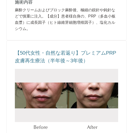
施術内容
麻酔クリームおよびブロック麻酔後、極細の鋭針や鈍針な
どで慎重に注入。【成分】患者様自身の、PRP（多血小板
血漿）に成長因子（ヒト線維芽細胞増殖因子）、塩化カル
シウム。
【50代女性・自然な若返り】プレミアムPRP
皮膚再生療法（半年後～3年後）
Before
After