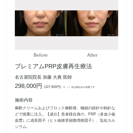
Before
After
プレミアムPRP皮膚再生療法
名古屋院院長 加藤 大典 医師
298,000円
(
327,800円
)
※ （ ）内は税込みの金額です
施術内容
麻酔クリームおよびブロック麻酔後、極細の鋭針や鈍針な
どで慎重に注入。【成分】患者様自身の、PRP（多血小板
血漿）に成長因子（ヒト線維芽細胞増殖因子）、塩化カル
シウム。