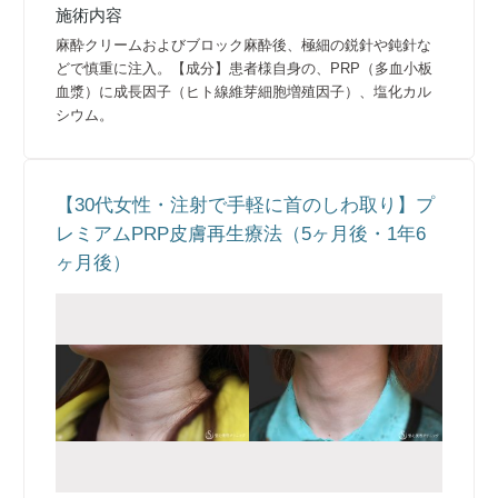
施術内容
麻酔クリームおよびブロック麻酔後、極細の鋭針や鈍針な
どで慎重に注入。【成分】患者様自身の、PRP（多血小板
血漿）に成長因子（ヒト線維芽細胞増殖因子）、塩化カル
シウム。
【30代女性・注射で手軽に首のしわ取り】プ
レミアムPRP皮膚再生療法（5ヶ月後・1年6
ヶ月後）