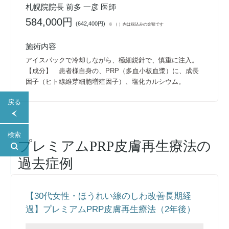
札幌院院長 前多 一彦 医師
584,000円
(
642,400円
)
※ （ ）内は税込みの金額です
施術内容
アイスパックで冷却しながら、極細鋭針で、慎重に注入。
【成分】 患者様自身の、PRP（多血小板血漿）に、成長
因子（ヒト線維芽細胞増殖因子）、塩化カルシウム。
戻る
検索
プレミアムPRP皮膚再生療法
の
過去症例
【30代女性・ほうれい線のしわ改善長期経
過】プレミアムPRP皮膚再生療法（2年後）