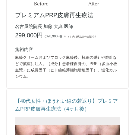
Before
After
プレミアムPRP皮膚再生療法
名古屋院院長 加藤 大典 医師
299,000円
(
328,900円
)
※ （ ）内は税込みの金額です
施術内容
麻酔クリームおよびブロック麻酔後、極細の鋭針や鈍針な
どで慎重に注入。【成分】患者様自身の、PRP（多血小板
血漿）に成長因子（ヒト線維芽細胞増殖因子）、塩化カル
シウム。
【40代女性・ほうれい線の若返り】プレミア
ムPRP皮膚再生療法（4ヶ月後）