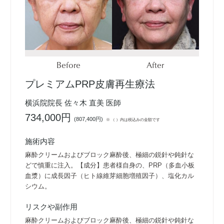
Before
After
プレミアムPRP皮膚再生療法
横浜院院長 佐々木 直美 医師
734,000円
(
807,400円
)
※ （ ）内は税込みの金額です
施術内容
麻酔クリームおよびブロック麻酔後、極細の鋭針や鈍針な
どで慎重に注入。【成分】患者様自身の、PRP（多血小板
血漿）に成長因子（ヒト線維芽細胞増殖因子）、塩化カル
シウム。
リスクや副作用
麻酔クリームおよびブロック麻酔後、極細の鋭針や鈍針な