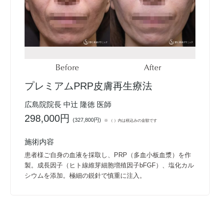
Before
After
プレミアムPRP皮膚再生療法
広島院院長 中辻 隆徳 医師
298,000円
(
327,800円
)
※ （ ）内は税込みの金額です
施術内容
患者様ご自身の血液を採取し、PRP（多血小板血漿）を作
製。成長因子（ヒト線維芽細胞増殖因子bFGF）、塩化カル
シウムを添加。極細の鋭針で慎重に注入。