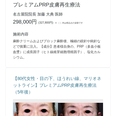
プレミアムPRP皮膚再生療法
名古屋院院長 加藤 大典 医師
298,000円
(
327,800円
)
※ （ ）内は税込みの金額です
施術内容
麻酔クリームおよびブロック麻酔後、極細の鋭針や鈍針な
どで慎重に注入。【成分】患者様自身の、PRP（多血小板
血漿）に成長因子（ヒト線維芽細胞増殖因子）、塩化カル
シウム。
【80代女性・目の下、ほうれい線、マリオネ
ットライン】プレミアムPRP皮膚再生療法
（5年後）