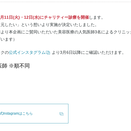
年4月11日(火)・12日(水)にチャリティー診療を開催
します。
還元したい」という想いより実施が決定いたしました。
陣より本企画にご賛同いただいた美容医療の人気医師3名によるクリニッ
ざいます）
ックの
公式インスタグラム
より3月6日以降にご確認いただけます。
師 ※順不同
Instagramはこちら