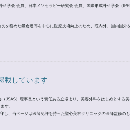
、日本メソセラピー研究会 会員、国際形成外科学会（IPRAS）会員、IMCAS Wo
にて会長を務めた鎌倉達郎を中心に医療技術向上のため、院内外、国内国
掲載しています
会（JSAS）理事長という責任ある立場より、美容外科をはじめとする
ります。
」遵守し、当ページは医師免許を持った聖心美容クリニックの医師監修の