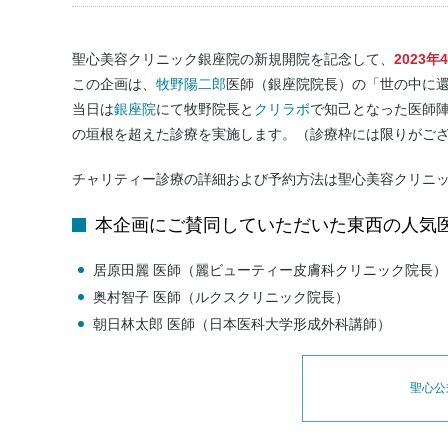
聖心美容クリニック銀座院の新規開院を記念して、
2023
この企画は、
牧野陽二郎
医師（銀座院院長）の「世の中に
当日は
銀座院
にて牧野院長と
クリラボ
で知己となった医師
の垣根を超えた診療を実施します。（診療枠には限りがご
チャリティー診療の詳細および予約方法は聖心美容クリニ
本企画にご賛同していただいた東西の人気医
居原田麗 医師（麗ビューティー皮膚科クリニック院長）
奥村智子 医師（ルクスクリニック院長）
朝日林太郎 医師（日本医科大学形成外科講師）
聖心公式