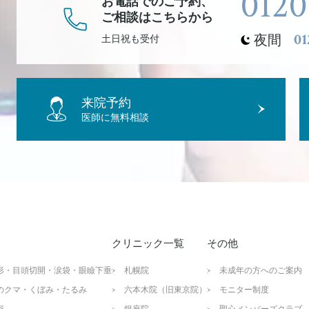
0120
お電話でのご予約、
ご相談
はこちらから
01
夜間
土日祝も受付
来院予約
医師に無料相談
クリニック一覧
その他
形・目頭切開・涙袋・眼瞼下垂
札幌院
未成年の方へのご案内
のクマ・くぼみ・たるみ
六本木院（旧東京院）
モニター制度
形
銀座院
聖心メンバーズクラブ