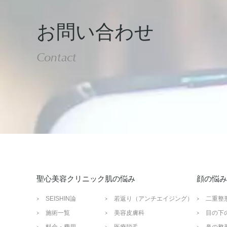
お問い合わせ
Contact
聖心美容クリニック
肌の悩み
顔の悩み
SEISHIN論
若返り（アンチエイジング）
二重整
施術一覧
美容皮膚科
目の下
料金・費用
医療脱毛
鼻の整