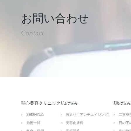
お問い合わせ
Contact
聖心美容クリニック
肌の悩み
顔の悩み
SEISHIN論
若返り（アンチエイジング）
二重整
施術一覧
美容皮膚科
目の下
料金・費用
医療脱毛
鼻の整