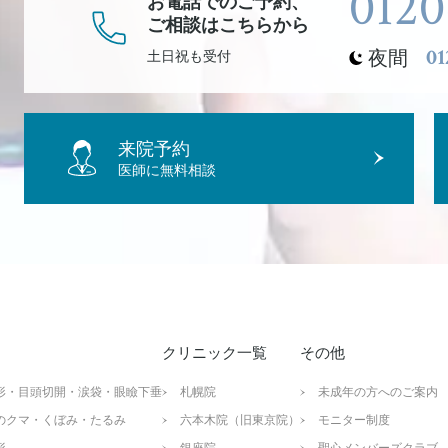
0120
お電話でのご予約、
ご相談
はこちらから
01
夜間
土日祝も受付
来院予約
医師に無料相談
クリニック一覧
その他
形・目頭切開・涙袋・眼瞼下垂
札幌院
未成年の方へのご案内
のクマ・くぼみ・たるみ
六本木院（旧東京院）
モニター制度
形
銀座院
聖心メンバーズクラブ